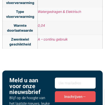
vloerverwarming
Type
Watergedragen & Elektrisch
vloerverwarming
Warmte
0,04
doorlaatwaarde
Zwenkwiel
A – continu gebruik
geschiktheid
Meld u aan
voor onze
nieuwsbrief
Inschrijven
Blijf op de hoogte van
het laatste nieuws, leuke