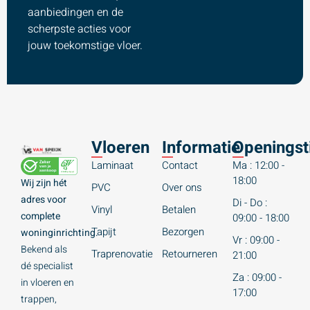
aanbiedingen en de
scherpste acties voor
jouw toekomstige vloer.
Vloeren
Informatie
Openingst
Laminaat
Contact
Ma : 12:00 -
18:00
Wij zijn hét
PVC
Over ons
adres voor
Di - Do :
Vinyl
Betalen
complete
09:00 - 18:00
Tapijt
Bezorgen
woninginrichting.
Vr : 09:00 -
Bekend als
Traprenovatie
Retourneren
21:00
dé specialist
Za : 09:00 -
in vloeren en
17:00
trappen,