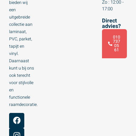
Zo : 12:00 -
bieden wij
17:00
een
uitgebreide
Direct
collectie aan
advies?
laminaat,
010
PVC, parket,
737
05
tapijt en
61
vinyl.
Daarnaast
kunt u bij ons
ook terecht
voor stijlvolle
en
functionele
raamdecoratie.