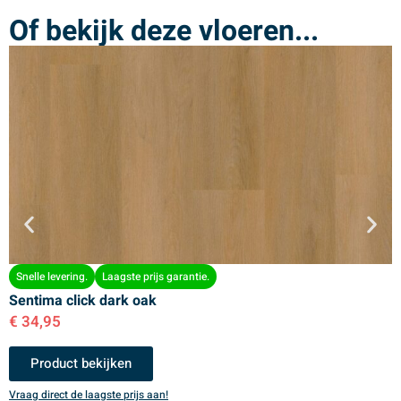
Of bekijk deze vloeren...
Snelle levering.
Laagste prijs garantie.
Sentima click dark oak
S
€
34,95
€
Product bekijken
Vraag direct de laagste prijs aan!
V