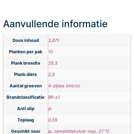
Aanvullende informatie
Doos inhoud
3,871
Planken per pak
10
Plank breedte
25,3
Plank dikte
2,5
Aantal groeven
4-zijdes (micro)
Brandclassificatie
Bfl-s1
Anti slip
ja
Toplaag
0,55
Geschikt voor
ja, cementdekvloer max. 27 °C