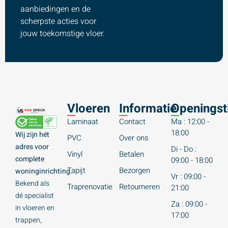
aanbiedingen en de
scherpste acties voor
jouw toekomstige vloer.
Vloeren
Informatie
Openingst
Laminaat
Contact
Ma : 12:00 -
18:00
Wij zijn hét
PVC
Over ons
adres voor
Di - Do :
Vinyl
Betalen
complete
09:00 - 18:00
Tapijt
Bezorgen
woninginrichting.
Vr : 09:00 -
Bekend als
Traprenovatie
Retourneren
21:00
dé specialist
Za : 09:00 -
in vloeren en
17:00
trappen,