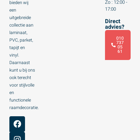
Zo : 12:00 -
bieden wij
17:00
een
uitgebreide
Direct
collectie aan
advies?
laminaat,
010
PVC, parket,
737
05
tapijt en
61
vinyl.
Daarnaast
kunt u bij ons
ook terecht
voor stijlvolle
en
functionele
raamdecoratie.