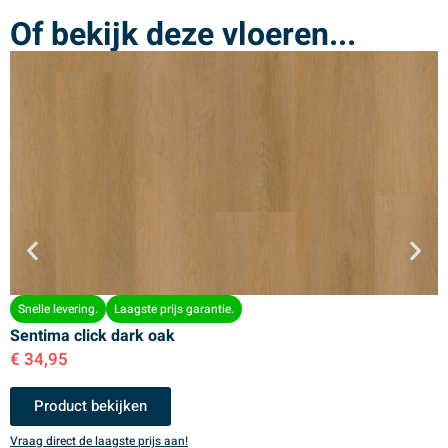
Of bekijk deze vloeren...
Snelle levering.
Laagste prijs garantie.
Sentima click dark oak
S
€
34,95
€
Product bekijken
Vraag direct de laagste prijs aan!
V