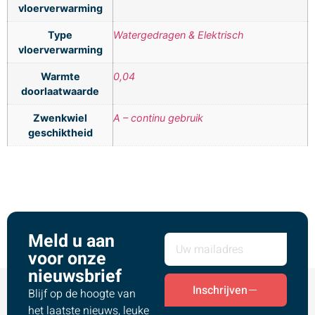
vloerverwarming
Type
Watergedragen & Elektrisch
vloerverwarming
Warmte
0,04
doorlaatwaarde
Zwenkwiel
A – continu gebruik
geschiktheid
Meld u aan
voor onze
nieuwsbrief
Inschrijven
Blijf op de hoogte van
het laatste nieuws, leuke