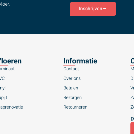
loer.
Inschrijven
loeren
Informatie
O
aminaat
Contact
M
VC
Over ons
Di
nyl
Betalen
Vr
pijt
Bezorgen
Za
raprenovatie
Retourneren
Zo
D