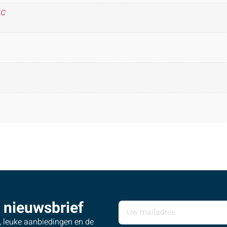
°C
 nieuwsbrief
s, leuke aanbiedingen en de