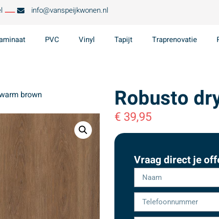
l
info@vanspeijkwonen.nl
aminaat
PVC
Vinyl
Tapijt
Traprenovatie
Robusto dr
 warm brown
€
39,95
Vraag direct je off