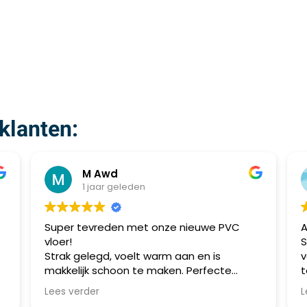
klanten:
M Awd
1 jaar geleden
Super tevreden met onze nieuwe PVC
Al mee
vloer!
Speijk
Strak gelegd, voelt warm aan en is
voorzi
makkelijk schoon te maken. Perfecte
topkwal
combinatie van stijl en praktisch gebruik.
meerde
Lees verder
Lees v
Aanrader!
allema