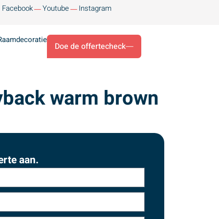
Facebook
Youtube
Instagram
Raamdecoratie
Doe de offertecheck
yback warm brown
erte aan.