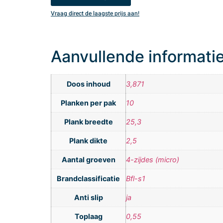
Vraag direct de laagste prijs aan!
Aanvullende informati
Doos inhoud
3,871
Planken per pak
10
Plank breedte
25,3
Plank dikte
2,5
Aantal groeven
4-zijdes (micro)
Brandclassificatie
Bfl-s1
Anti slip
ja
Toplaag
0,55