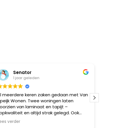
Senator
Natasja 
1 jaar geleden
1 jaar gel
rdere keren zaken gedaan met Van
Super goed gel
 Wonen. Twee woningen laten
moeilijk
en van laminaat en tapijt –
iteit en altijd strak gelegd. Ook
re vrienden via mij geholpen,
erder
al zeer tevreden. Betrouwbaar,