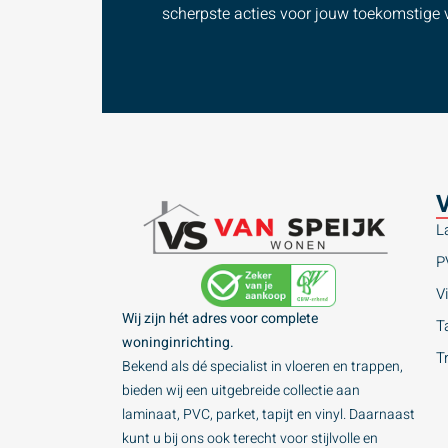
scherpste acties voor jouw toekomstige v
V
L
P
Vi
Wij zijn hét adres voor complete
Ta
woninginrichting.
T
Bekend als dé specialist in vloeren en trappen,
bieden wij een uitgebreide collectie aan
laminaat, PVC, parket, tapijt en vinyl. Daarnaast
kunt u bij ons ook terecht voor stijlvolle en