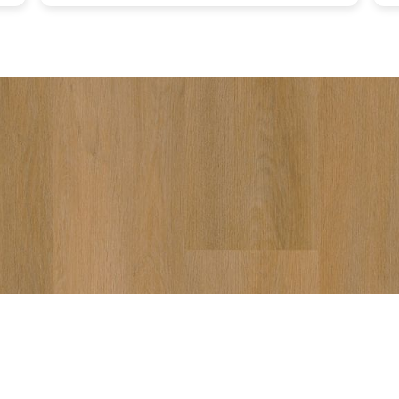
vakkun
aanrad