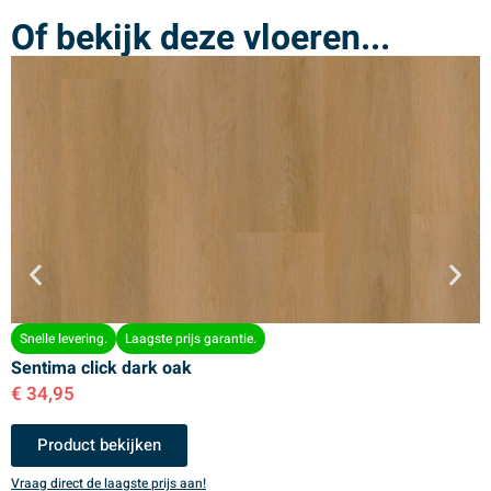
Of bekijk deze vloeren...
Snelle levering.
Laagste prijs garantie.
Sentima click dark oak
S
€
34,95
€
Product bekijken
Vraag direct de laagste prijs aan!
V