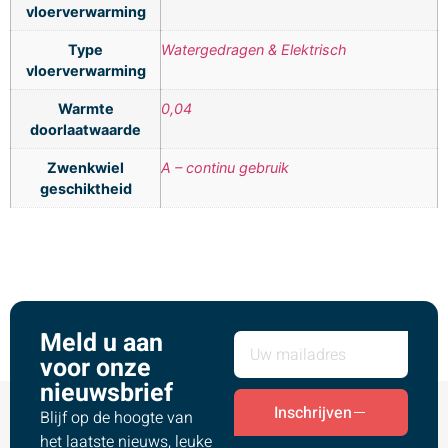
vloerverwarming
Type
Watergedragen & Elektrisch
vloerverwarming
Warmte
0,04
doorlaatwaarde
Zwenkwiel
A – continu gebruik
geschiktheid
Meld u aan
voor onze
nieuwsbrief
Inschrijven
Blijf op de hoogte van
het laatste nieuws, leuke