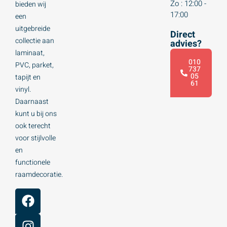
Zo : 12:00 -
bieden wij
17:00
een
uitgebreide
Direct
collectie aan
advies?
laminaat,
010
PVC, parket,
737
05
tapijt en
61
vinyl.
Daarnaast
kunt u bij ons
ook terecht
voor stijlvolle
en
functionele
raamdecoratie.