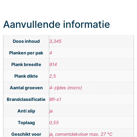
Aanvullende informatie
Doos inhoud
3,345
Planken per pak
4
Plank breedte
914
Plank dikte
2,5
Aantal groeven
4-zijdes (micro)
Brandclassificatie
Bfl-s1
Anti slip
ja
Toplaag
0,55
Geschikt voor
ja, cementdekvloer max. 27 °C