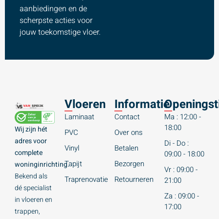
aanbiedingen en de
scherpste acties voor
jouw toekomstige vloer.
Vloeren
Informatie
Openingst
Laminaat
Contact
Ma : 12:00 -
18:00
Wij zijn hét
PVC
Over ons
adres voor
Di - Do :
Vinyl
Betalen
complete
09:00 - 18:00
Tapijt
Bezorgen
woninginrichting.
Vr : 09:00 -
Bekend als
Traprenovatie
Retourneren
21:00
dé specialist
Za : 09:00 -
in vloeren en
17:00
trappen,