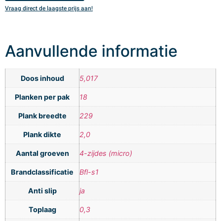
Vraag direct de laagste prijs aan!
V
Aanvullende informatie
Doos inhoud
5,017
Planken per pak
18
Plank breedte
229
Plank dikte
2,0
Aantal groeven
4-zijdes (micro)
Brandclassificatie
Bfl-s1
Anti slip
ja
Toplaag
0,3