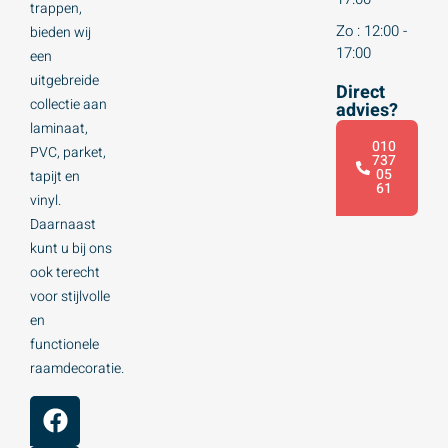
trappen,
Zo : 12:00 -
bieden wij
17:00
een
uitgebreide
Direct
collectie aan
advies?
laminaat,
010
PVC, parket,
737
05
tapijt en
61
vinyl.
Daarnaast
kunt u bij ons
ook terecht
voor stijlvolle
en
functionele
raamdecoratie.