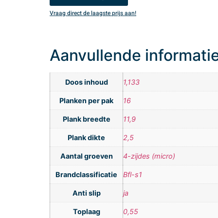
Vraag direct de laagste prijs aan!
Aanvullende informati
Doos inhoud
1,133
Planken per pak
16
Plank breedte
11,9
Plank dikte
2,5
Aantal groeven
4-zijdes (micro)
Brandclassificatie
Bfl-s1
Anti slip
ja
Toplaag
0,55