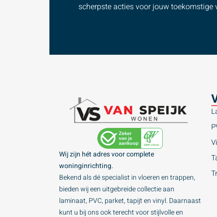
scherpste acties voor jouw toekomstige v
V
L
P
Vi
Wij zijn hét adres voor complete
Ta
woninginrichting.
T
Bekend als dé specialist in vloeren en trappen,
bieden wij een uitgebreide collectie aan
laminaat, PVC, parket, tapijt en vinyl. Daarnaast
kunt u bij ons ook terecht voor stijlvolle en