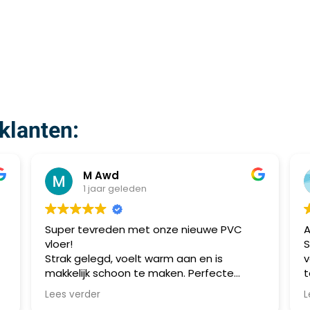
klanten:
M Awd
1 jaar geleden
Super tevreden met onze nieuwe PVC
Al me
vloer!
Speij
Strak gelegd, voelt warm aan en is
voorzi
makkelijk schoon te maken. Perfecte
topkwa
combinatie van stijl en praktisch gebruik.
meerd
Lees verder
Lees v
Aanrader!
allem