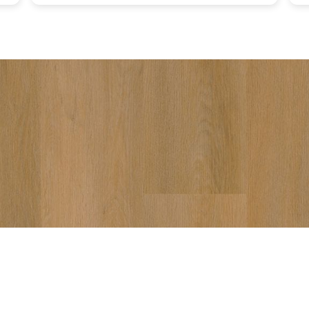
vakku
aanra