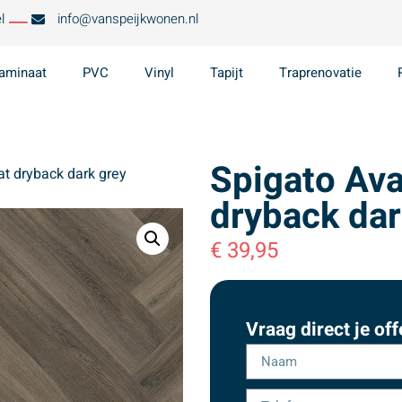
l
info@vanspeijkwonen.nl
aminaat
PVC
Vinyl
Tapijt
Traprenovatie
Spigato Ava
at dryback dark grey
dryback dar
€
39,95
Vraag direct je off