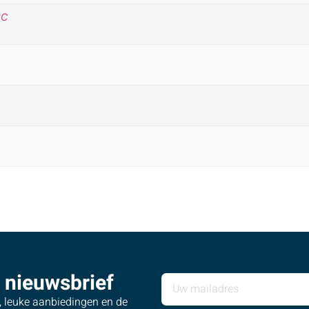
°C
 nieuwsbrief
s, leuke aanbiedingen en de