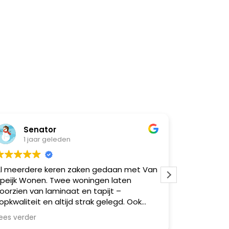
Senator
Natasja
1 jaar geleden
1 jaar ge
erdere keren zaken gedaan met Van
Super goed ge
k Wonen. Twee woningen laten
moeilijk
en van laminaat en tapijt –
liteit en altijd strak gelegd. Ook
ere vrienden via mij geholpen,
erder
aal zeer tevreden. Betrouwbaar,