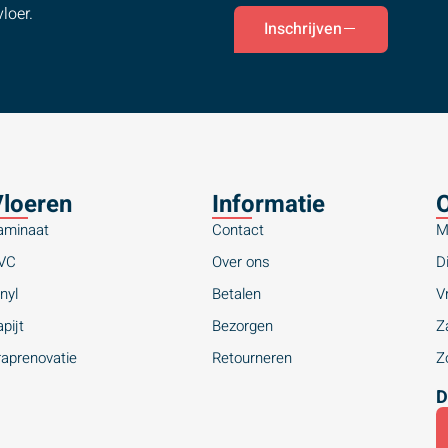
loer.
Inschrijven
loeren
Informatie
O
aminaat
Contact
M
VC
Over ons
Di
nyl
Betalen
Vr
pijt
Bezorgen
Za
raprenovatie
Retourneren
Zo
D