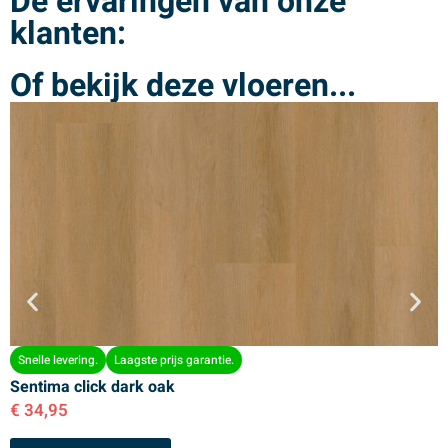
De ervaringen van onze
klanten:
Of bekijk deze vloeren...
Snelle levering.
Laagste prijs garantie.
Sentima click dark oak
S
€
34,95
€