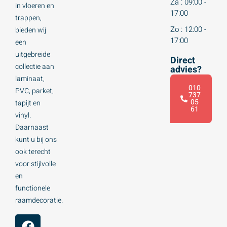
Za : 09:00 -
in vloeren en
17:00
trappen,
Zo : 12:00 -
bieden wij
17:00
een
uitgebreide
Direct
collectie aan
advies?
laminaat,
010
PVC, parket,
737
05
tapijt en
61
vinyl.
Daarnaast
kunt u bij ons
ook terecht
voor stijlvolle
en
functionele
raamdecoratie.