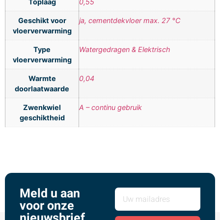
Toplaag
0,55
Geschikt voor
ja, cementdekvloer max. 27 °C
vloerverwarming
Type
Watergedragen & Elektrisch
vloerverwarming
Warmte
0,04
doorlaatwaarde
Zwenkwiel
A – continu gebruik
geschiktheid
Meld u aan
voor onze
nieuwsbrief