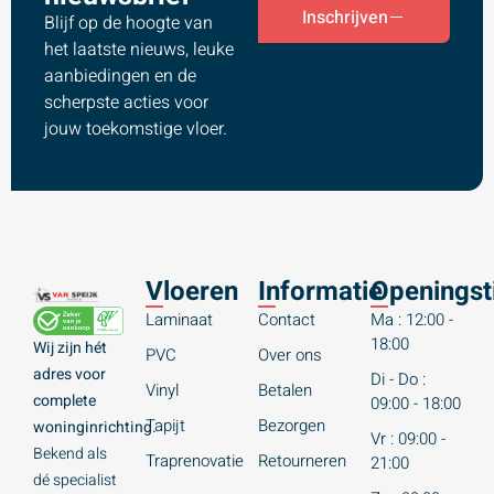
Inschrijven
Blijf op de hoogte van
het laatste nieuws, leuke
aanbiedingen en de
scherpste acties voor
jouw toekomstige vloer.
Vloeren
Informatie
Openingst
Laminaat
Contact
Ma : 12:00 -
18:00
Wij zijn hét
PVC
Over ons
adres voor
Di - Do :
Vinyl
Betalen
complete
09:00 - 18:00
Tapijt
Bezorgen
woninginrichting.
Vr : 09:00 -
Bekend als
Traprenovatie
Retourneren
21:00
dé specialist