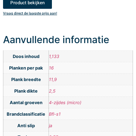
Product bekijken
Vraag direct de laagste prijs aan!
V
Aanvullende informatie
Doos inhoud
1,133
Planken per pak
16
Plank breedte
11,9
Plank dikte
2,5
Aantal groeven
4-zijdes (micro)
Brandclassificatie
Bfl-s1
Anti slip
ja