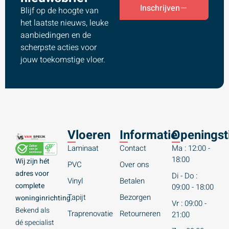
Inschrijven
Blijf op de hoogte van
het laatste nieuws, leuke
aanbiedingen en de
scherpste acties voor
jouw toekomstige vloer.
Vloeren
Informatie
Openingst
Laminaat
Contact
Ma : 12:00 -
18:00
Wij zijn hét
PVC
Over ons
adres voor
Di - Do :
Vinyl
Betalen
complete
09:00 - 18:00
Tapijt
Bezorgen
woninginrichting.
Vr : 09:00 -
Bekend als
Traprenovatie
Retourneren
21:00
dé specialist