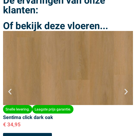
De ervaringen van onze
klanten:
Of bekijk deze vloeren...
Snelle levering.
Laagste prijs garantie.
Sentima click dark oak
S
€
34,95
€