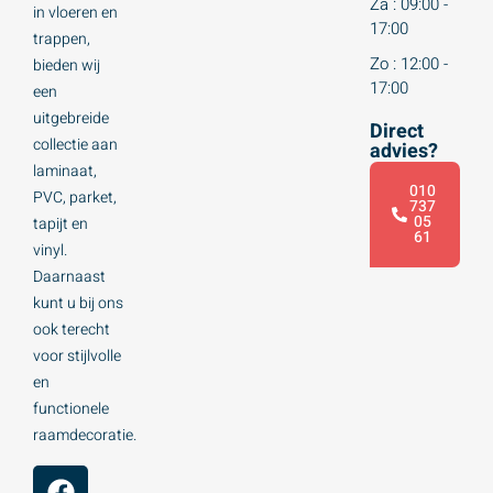
Za : 09:00 -
in vloeren en
17:00
trappen,
Zo : 12:00 -
bieden wij
17:00
een
uitgebreide
Direct
collectie aan
advies?
laminaat,
010
PVC, parket,
737
05
tapijt en
61
vinyl.
Daarnaast
kunt u bij ons
ook terecht
voor stijlvolle
en
functionele
raamdecoratie.