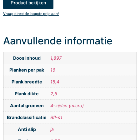
Product bekijken
Vraag direct de laagste prijs aan!
V
Aanvullende informatie
Doos inhoud
1,897
Planken per pak
16
Plank breedte
15,4
Plank dikte
2,5
Aantal groeven
4-zijdes (micro)
Brandclassificatie
Bfl-s1
Anti slip
ja