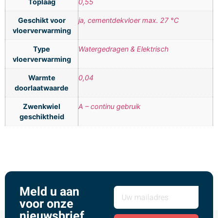
Toplaag
0,55
Geschikt voor
ja, cementdekvloer max. 27 °C
vloerverwarming
Type
Watergedragen & Elektrisch
vloerverwarming
Warmte
0,04
doorlaatwaarde
Zwenkwiel
A – continu gebruik
geschiktheid
Meld u aan
voor onze
nieuwsbrief