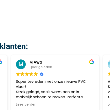
klanten:
M Awd
1 jaar geleden
Super tevreden met onze nieuwe PVC
A
vloer!
S
Strak gelegd, voelt warm aan en is
v
makkelijk schoon te maken. Perfecte
t
combinatie van stijl en praktisch gebruik.
m
Lees verder
L
Aanrader!
a