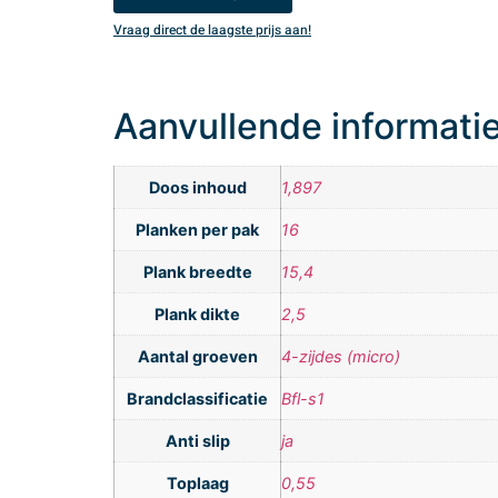
Vraag direct de laagste prijs aan!
Aanvullende informati
Doos inhoud
1,897
Planken per pak
16
Plank breedte
15,4
Plank dikte
2,5
Aantal groeven
4-zijdes (micro)
Brandclassificatie
Bfl-s1
Anti slip
ja
Toplaag
0,55