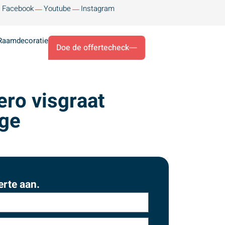
Facebook
Youtube
Instagram
Raamdecoratie
Doe de offertecheck
ero visgraat
ige
erte aan.