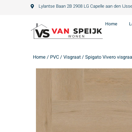
Lylantse Baan 2B 2908 LG Capelle aan den IJsse
Home
L
Home
/
PVC
/
Visgraat
/ Spigato Vivero visgra