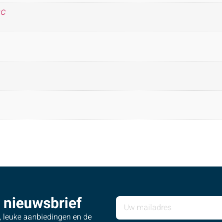
°C
 nieuwsbrief
s, leuke aanbiedingen en de