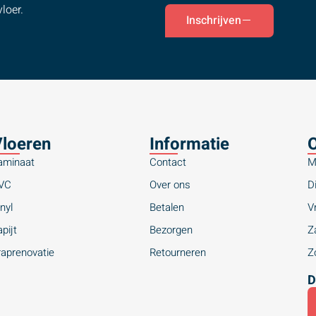
loer.
Inschrijven
loeren
Informatie
O
aminaat
Contact
M
VC
Over ons
Di
nyl
Betalen
Vr
pijt
Bezorgen
Za
raprenovatie
Retourneren
Zo
D