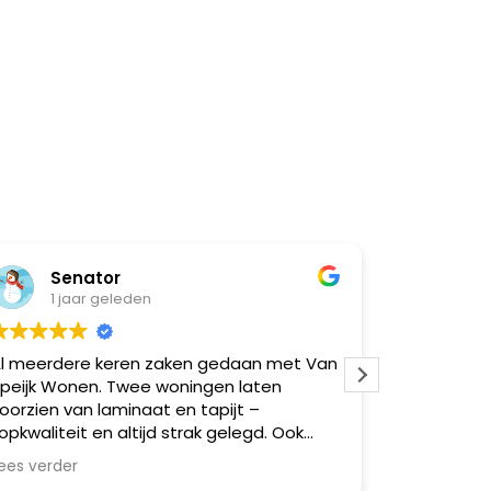
Senator
Nat
1 jaar geleden
1 ja
l meerdere keren zaken gedaan met Van
Super goe
peijk Wonen. Twee woningen laten
moeilijk
oorzien van laminaat en tapijt –
opkwaliteit en altijd strak gelegd. Ook
eerdere vrienden via mij geholpen,
ees verder
llemaal zeer tevreden. Betrouwbaar,