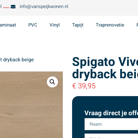
l
info@vanspeijkwonen.nl
aminaat
PVC
Vinyl
Tapijt
Traprenovatie
Spigato Viv
at dryback beige
dryback be
€
39,95
Vraag direct je off