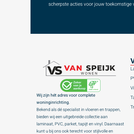
scherpste acties voor jouw toekomstige v
V
L
P
Vi
Wij zijn hét adres voor complete
Ta
woninginrichting.
T
Bekend als dé specialist in vloeren en trappen,
bieden wij een uitgebreide collectie aan
laminaat, PVC, parket, tapijt en vinyl. Daarnaast
kunt u bij ons ook terecht voor stijlvolle en