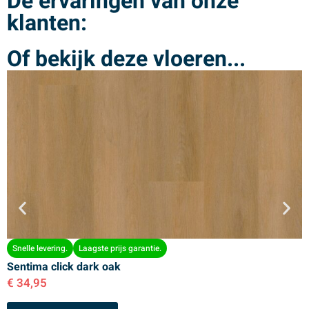
De ervaringen van onze
klanten:
Of bekijk deze vloeren...
Snelle levering.
Laagste prijs garantie.
Sentima click dark oak
S
€
34,95
€