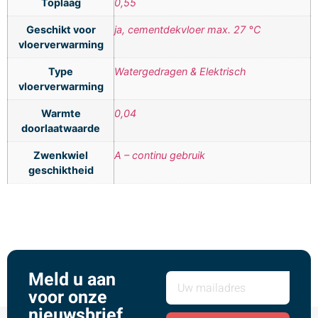
Toplaag
0,55
Geschikt voor
ja, cementdekvloer max. 27 °C
vloerverwarming
Type
Watergedragen & Elektrisch
vloerverwarming
Warmte
0,04
doorlaatwaarde
Zwenkwiel
A – continu gebruik
geschiktheid
Meld u aan
voor onze
nieuwsbrief