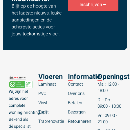
Inschrijven
Blijf op de hoogte van
het laatste nieuws, leuke
aanbiedingen en de
scherpste acties voor
jouw toekomstige vloer.
Vloeren
Informatie
Openingst
Laminaat
Contact
Ma : 12:00 -
18:00
Wij zijn hét
PVC
Over ons
adres voor
Di - Do :
Vinyl
Betalen
complete
09:00 - 18:00
Tapijt
Bezorgen
woninginrichting.
Vr : 09:00 -
Bekend als
Traprenovatie
Retourneren
21:00
dé specialist