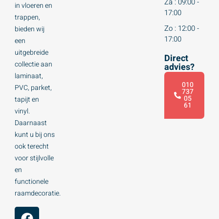
Za : 09:00 -
in vloeren en
17:00
trappen,
Zo : 12:00 -
bieden wij
17:00
een
uitgebreide
Direct
collectie aan
advies?
laminaat,
010
PVC, parket,
737
05
tapijt en
61
vinyl.
Daarnaast
kunt u bij ons
ook terecht
voor stijlvolle
en
functionele
raamdecoratie.