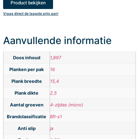
Product bekijken
Vraag direct de laagste prijs aan!
V
Aanvullende informatie
Doos inhoud
1,897
Planken per pak
16
Plank breedte
15,4
Plank dikte
2,5
Aantal groeven
4-zijdes (micro)
Brandclassificatie
Bfl-s1
Anti slip
ja