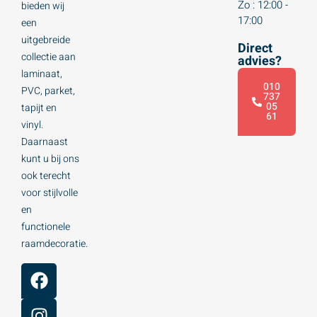
Zo : 12:00 -
bieden wij
17:00
een
uitgebreide
Direct
collectie aan
advies?
laminaat,
010
PVC, parket,
737
05
tapijt en
61
vinyl.
Daarnaast
kunt u bij ons
ook terecht
voor stijlvolle
en
functionele
raamdecoratie.