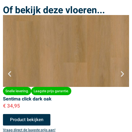
Of bekijk deze vloeren...
Snelle levering.
Laagste prijs garantie.
Sentima click dark oak
S
€
34,95
€
Product bekijken
Vraag direct de laagste prijs aan!
V