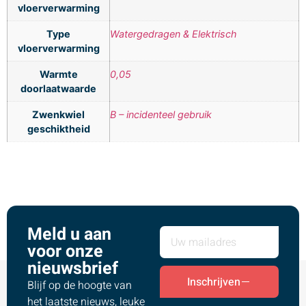
vloerverwarming
Type
Watergedragen & Elektrisch
vloerverwarming
Warmte
0,05
doorlaatwaarde
Zwenkwiel
B – incidenteel gebruik
geschiktheid
Meld u aan
voor onze
nieuwsbrief
Inschrijven
Blijf op de hoogte van
het laatste nieuws, leuke