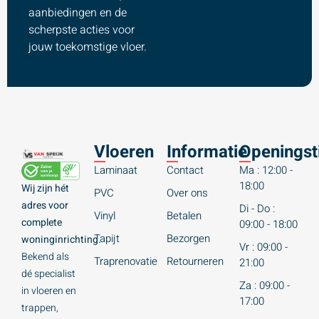
aanbiedingen en de
scherpste acties voor
jouw toekomstige vloer.
Vloeren
Informatie
Openingst
Laminaat
Contact
Ma : 12:00 -
18:00
Wij zijn hét
PVC
Over ons
adres voor
Di - Do :
Vinyl
Betalen
complete
09:00 - 18:00
Tapijt
Bezorgen
woninginrichting.
Vr : 09:00 -
Bekend als
Traprenovatie
Retourneren
21:00
dé specialist
Za : 09:00 -
in vloeren en
17:00
trappen,