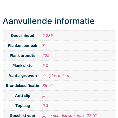
Aanvullende informatie
Doos inhoud
2,235
Planken per pak
8
Plank breedte
229
Plank dikte
5,0
Aantal groeven
4-zijdes (micro)
Brandclassificatie
Bfl-s1
Anti slip
ja
Toplaag
0,3
Geschikt voor
ja, cementdekvloer max. 27 °C