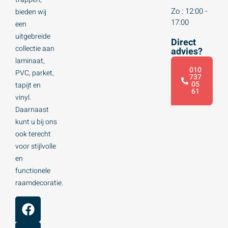
Zo : 12:00 -
bieden wij
17:00
een
uitgebreide
Direct
collectie aan
advies?
laminaat,
010
PVC, parket,
737
05
tapijt en
61
vinyl.
Daarnaast
kunt u bij ons
ook terecht
voor stijlvolle
en
functionele
raamdecoratie.