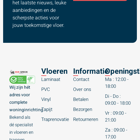
het laatste nieuws, leuke
aanbiedingen en de
scherpste acties voor
jouw toekomstige vloer.
Vloeren
Informatie
Openingst
Laminaat
Contact
Ma : 12:00 -
18:00
Wij zijn hét
PVC
Over ons
adres voor
Di - Do :
Vinyl
Betalen
complete
09:00 - 18:00
Tapijt
Bezorgen
woninginrichting.
Vr : 09:00 -
Bekend als
Traprenovatie
Retourneren
21:00
dé specialist
Za : 09:00 -
in vloeren en
17:00
trappen,