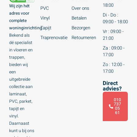
18:00
Wij zijn hét
PVC
Over ons
adres voor
Di - Do :
Vinyl
Betalen
complete
09:00 - 18:00
Tapijt
Bezorgen
woninginrichting.
Vr : 09:00 -
Bekend als
Traprenovatie
Retourneren
21:00
dé specialist
Za : 09:00 -
in vloeren en
17:00
trappen,
Zo : 12:00 -
bieden wij
17:00
een
uitgebreide
Direct
collectie aan
advies?
laminaat,
010
PVC, parket,
737
05
tapijt en
61
vinyl.
Daarnaast
kunt u bij ons