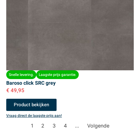
Snelle levering.
Laagste prijs garantie.
Baroso click SRC grey
€
49,95
Product bekijken
Vraag direct de laagste prijs aan!
1
2
3
4
…
Volgende