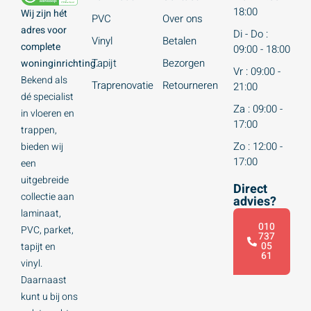
18:00
Wij zijn hét
PVC
Over ons
adres voor
Di - Do :
Vinyl
Betalen
complete
09:00 - 18:00
Tapijt
Bezorgen
woninginrichting.
Vr : 09:00 -
Bekend als
Traprenovatie
Retourneren
21:00
dé specialist
Za : 09:00 -
in vloeren en
17:00
trappen,
Zo : 12:00 -
bieden wij
17:00
een
uitgebreide
Direct
collectie aan
advies?
laminaat,
010
PVC, parket,
737
05
tapijt en
61
vinyl.
Daarnaast
kunt u bij ons