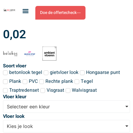
Doe de offertecheck
0,02
Soort vloer
betonlook tegel
gietvloer look
Hongaarse punt
Plank
PVC
Rechte plank
Tegel
Traptredenset
Visgraat
Walvisgraat
Vloer kleur
Selecteer een kleur
Vloer look
Kies je look