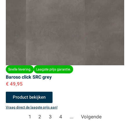
Snelle levering.
Laagste prijs garantie.
Baroso click SRC grey
€
49,95
Product bekijken
Vraag direct de laagste prijs aan!
1
2
3
4
…
Volgende