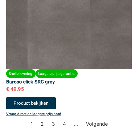
Snelle levering.
Laagste prijs garantie.
Baroso click SRC grey
€
49,95
Product bekijken
Vraag direct de laagste prijs aan!
1
2
3
4
…
Volgende