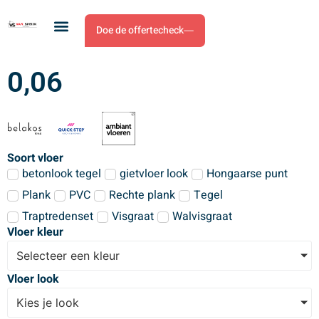
Doe de offertecheck
0,06
Soort vloer
betonlook tegel
gietvloer look
Hongaarse punt
Plank
PVC
Rechte plank
Tegel
Traptredenset
Visgraat
Walvisgraat
Vloer kleur
Selecteer een kleur
Vloer look
Kies je look