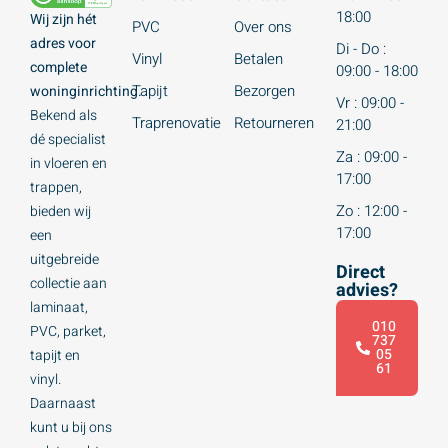
18:00
Wij zijn hét
PVC
Over ons
adres voor
Di - Do :
Vinyl
Betalen
complete
09:00 - 18:00
Tapijt
Bezorgen
woninginrichting.
Vr : 09:00 -
Bekend als
Traprenovatie
Retourneren
21:00
dé specialist
Za : 09:00 -
in vloeren en
17:00
trappen,
Zo : 12:00 -
bieden wij
17:00
een
uitgebreide
Direct
collectie aan
advies?
laminaat,
010
PVC, parket,
737
05
tapijt en
61
vinyl.
Daarnaast
kunt u bij ons