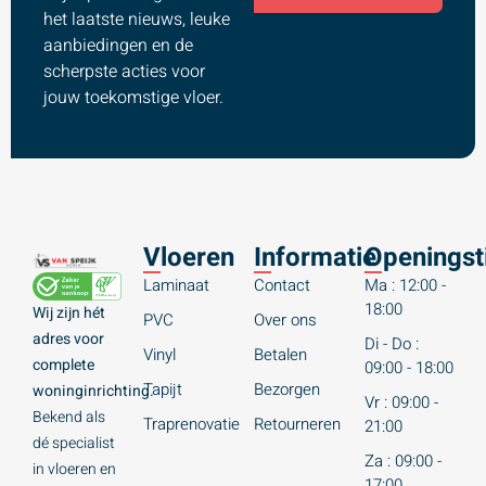
het laatste nieuws, leuke
aanbiedingen en de
scherpste acties voor
jouw toekomstige vloer.
Vloeren
Informatie
Openingst
Laminaat
Contact
Ma : 12:00 -
18:00
Wij zijn hét
PVC
Over ons
adres voor
Di - Do :
Vinyl
Betalen
complete
09:00 - 18:00
Tapijt
Bezorgen
woninginrichting.
Vr : 09:00 -
Bekend als
Traprenovatie
Retourneren
21:00
dé specialist
Za : 09:00 -
in vloeren en
17:00