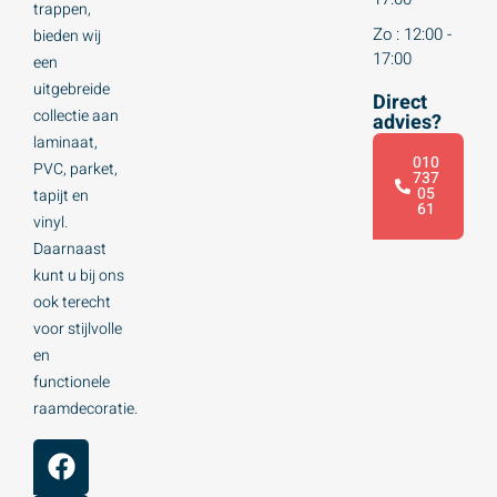
trappen,
Zo : 12:00 -
bieden wij
17:00
een
uitgebreide
Direct
collectie aan
advies?
laminaat,
010
PVC, parket,
737
05
tapijt en
61
vinyl.
Daarnaast
kunt u bij ons
ook terecht
voor stijlvolle
en
functionele
raamdecoratie.