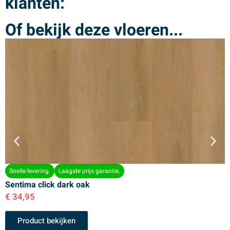
klanten:
Of bekijk deze vloeren...
Snelle levering.
Laagste prijs garantie.
Sentima click dark oak
S
€
34,95
€
Product bekijken