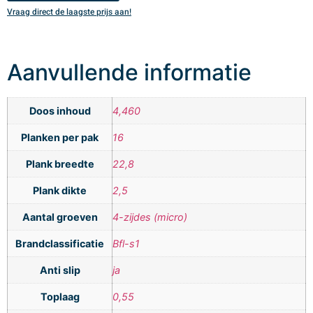
Vraag direct de laagste prijs aan!
V
Aanvullende informatie
Doos inhoud
4,460
Planken per pak
16
Plank breedte
22,8
Plank dikte
2,5
Aantal groeven
4-zijdes (micro)
Brandclassificatie
Bfl-s1
Anti slip
ja
Toplaag
0,55