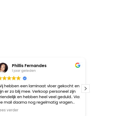
Phillis Fernandes
Lor
1 jaar geleden
1 ja
ij hebben een laminaat vloer gekocht en
Kwaliteit e
ijn er zo blij mee. Verkoop personeel zijn
en aardige
riendelijk en hebben heel veel geduld.. Via
e mail daarna nog regelmatig vragen
esteld en die werden netjes
ees verder
eantwoord. De vloer is gelegd door een