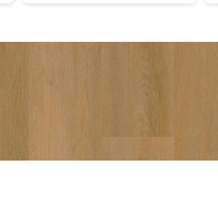
p
d
w