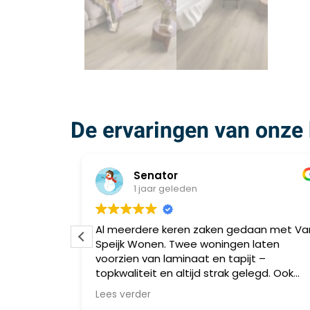
De ervaringen van onze 
Senator
1 jaar geleden
we PVC
Al meerdere keren zaken gedaan met Va
Speijk Wonen. Twee woningen laten
 is
voorzien van laminaat en tapijt –
fecte
topkwaliteit en altijd strak gelegd. Ook
 gebruik.
meerdere vrienden via mij geholpen,
Lees verder
allemaal zeer tevreden. Betrouwbaar,