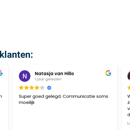
klanten:
Natasja van Hillo
1 jaar geleden
n
Super goed gelegd. Communicatie soms
W
moeilijk
z
v
d
g
L
b