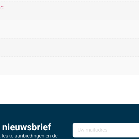
°C
 nieuwsbrief
s, leuke aanbiedingen en de