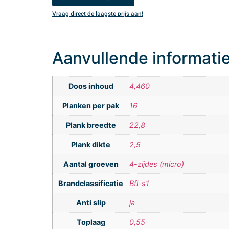
Vraag direct de laagste prijs aan!
Aanvullende informati
Doos inhoud
4,460
Planken per pak
16
Plank breedte
22,8
Plank dikte
2,5
Aantal groeven
4-zijdes (micro)
Brandclassificatie
Bfl-s1
Anti slip
ja
Toplaag
0,55