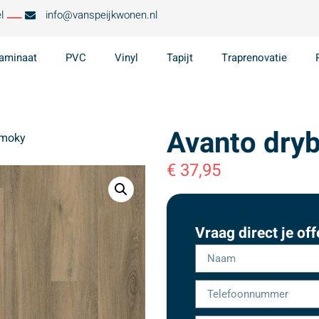
l
info@vanspeijkwonen.nl
aminaat
PVC
Vinyl
Tapijt
Traprenovatie
Avanto dry
smoky
€
37,95
Vraag direct je off