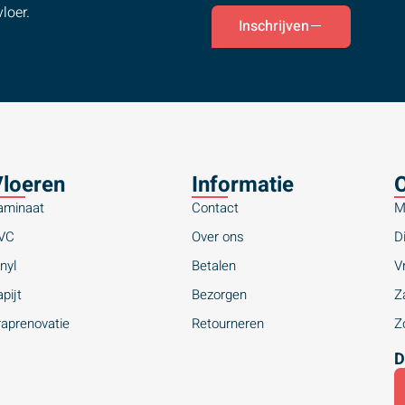
loer.
Inschrijven
loeren
Informatie
O
aminaat
Contact
M
VC
Over ons
Di
nyl
Betalen
Vr
pijt
Bezorgen
Za
raprenovatie
Retourneren
Zo
D