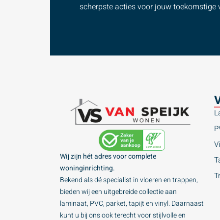
scherpste acties voor jouw toekomstige v
V
L
P
Vi
Wij zijn hét adres voor complete
Ta
woninginrichting.
T
Bekend als dé specialist in vloeren en trappen,
bieden wij een uitgebreide collectie aan
laminaat, PVC, parket, tapijt en vinyl. Daarnaast
kunt u bij ons ook terecht voor stijlvolle en