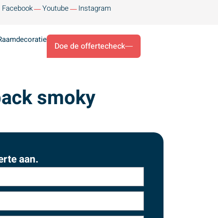
Facebook
Youtube
Instagram
Raamdecoratie
Doe de offertecheck
back smoky
erte aan.