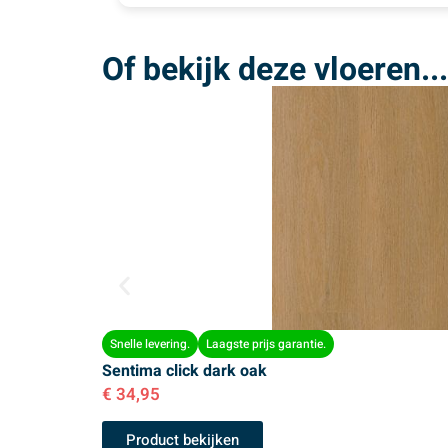
vakkundig en netjes werk. Een echte
aanrader!
Of bekijk deze vloeren...
Snelle levering.
Laagste prijs garantie.
Sentima click dark oak
€
34,95
Product bekijken