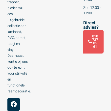
trappen,
Zo : 12:00 -
bieden wij
17:00
een
uitgebreide
Direct
collectie aan
advies?
laminaat,
010
PVC, parket,
737
05
tapijt en
61
vinyl.
Daarnaast
kunt u bij ons
ook terecht
voor stijlvolle
en
functionele
raamdecoratie.