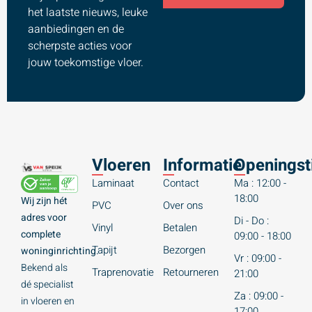
het laatste nieuws, leuke
aanbiedingen en de
scherpste acties voor
jouw toekomstige vloer.
Vloeren
Informatie
Openingst
Laminaat
Contact
Ma : 12:00 -
18:00
Wij zijn hét
PVC
Over ons
adres voor
Di - Do :
Vinyl
Betalen
complete
09:00 - 18:00
Tapijt
Bezorgen
woninginrichting.
Vr : 09:00 -
Bekend als
Traprenovatie
Retourneren
21:00
dé specialist
Za : 09:00 -
in vloeren en
17:00