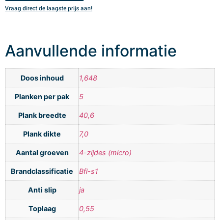
Vraag direct de laagste prijs aan!
V
Aanvullende informatie
Doos inhoud
1,648
Planken per pak
5
Plank breedte
40,6
Plank dikte
7,0
Aantal groeven
4-zijdes (micro)
Brandclassificatie
Bfl-s1
Anti slip
ja
Toplaag
0,55