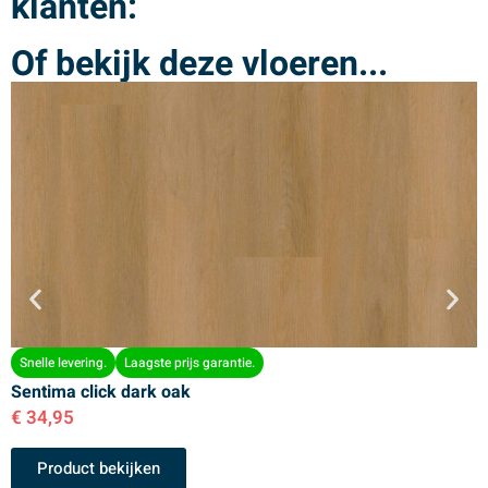
klanten:
Of bekijk deze vloeren...
Snelle levering.
Laagste prijs garantie.
Sentima click dark oak
S
€
34,95
€
Product bekijken