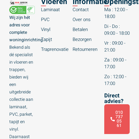
Vloeren
Informatie
Openingst
Laminaat
Contact
Ma : 12:00 -
18:00
Wij zijn hét
PVC
Over ons
adres voor
Di - Do :
Vinyl
Betalen
complete
09:00 - 18:00
Tapijt
Bezorgen
woninginrichting.
Vr : 09:00 -
Bekend als
Traprenovatie
Retourneren
21:00
dé specialist
Za : 09:00 -
in vloeren en
17:00
trappen,
Zo : 12:00 -
bieden wij
17:00
een
uitgebreide
Direct
collectie aan
advies?
laminaat,
010
PVC, parket,
737
05
tapijt en
61
vinyl.
Daarnaast