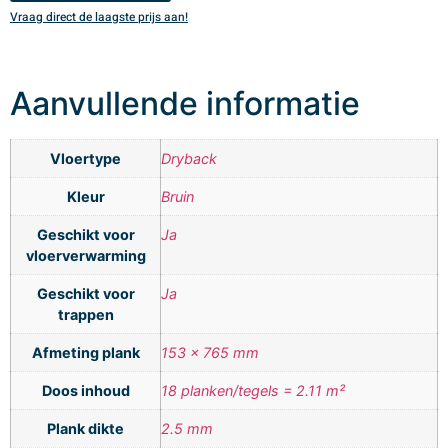
Vraag direct de laagste prijs aan!
V
Aanvullende informatie
Vloertype
Dryback
Kleur
Bruin
Geschikt voor
Ja
vloerverwarming
Geschikt voor
Ja
trappen
Afmeting plank
153 x 765 mm
Doos inhoud
18 planken/tegels = 2.11 m²
Plank dikte
2.5 mm