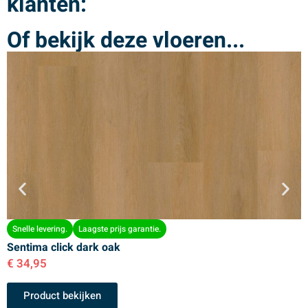
klanten:
Of bekijk deze vloeren...
Snelle levering.
Laagste prijs garantie.
Sentima click dark oak
S
€
34,95
€
Product bekijken