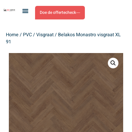
Doe de offertecheck
Home
/
PVC
/
Visgraat
/ Belakos Monastro visgraat XL
91