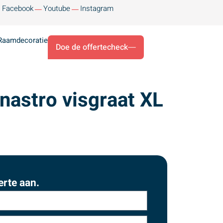
Facebook
Youtube
Instagram
Raamdecoratie
Doe de offertecheck
astro visgraat XL
erte aan.