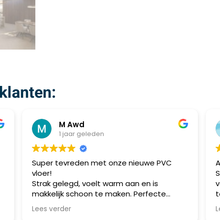
klanten:
M Awd
1 jaar geleden
Super tevreden met onze nieuwe PVC
A
vloer!
S
Strak gelegd, voelt warm aan en is
v
makkelijk schoon te maken. Perfecte
t
combinatie van stijl en praktisch gebruik.
m
Lees verder
L
Aanrader!
a