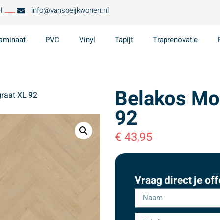
l
info@vanspeijkwonen.nl
aminaat
PVC
Vinyl
Tapijt
Traprenovatie
Belakos Mon
graat XL 92
92
€
43,95
Vraag direct je off