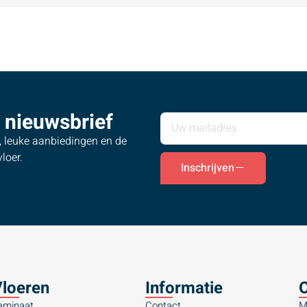
 nieuwsbrief
s, leuke aanbiedingen en de
loer.
Inschrijven
loeren
Informatie
O
aminaat
Contact
M