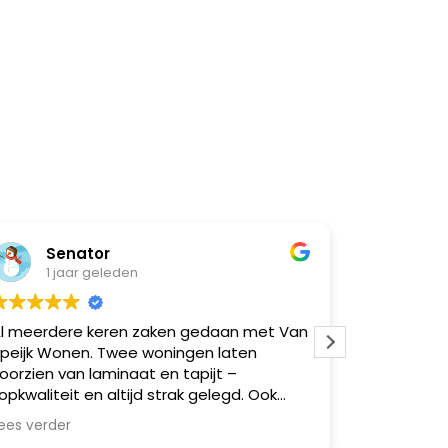
Senator
Nat
1 jaar geleden
1 ja
l meerdere keren zaken gedaan met Van
Super goe
peijk Wonen. Twee woningen laten
moeilijk
oorzien van laminaat en tapijt –
opkwaliteit en altijd strak gelegd. Ook
eerdere vrienden via mij geholpen,
ees verder
llemaal zeer tevreden. Betrouwbaar,