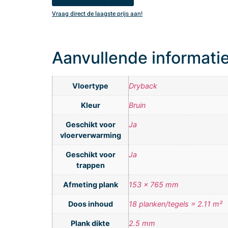
Vraag direct de laagste prijs aan!
Aanvullende informati
Vloertype
Dryback
Kleur
Bruin
Geschikt voor
Ja
vloerverwarming
Geschikt voor
Ja
trappen
Afmeting plank
153 x 765 mm
Doos inhoud
18 planken/tegels = 2.11 m²
Plank dikte
2.5 mm