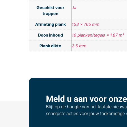
Geschikt voor
Ja
trappen
Afmeting plank
153 x 765 mm
Doos inhoud
16 planken/tegels = 1.87 m²
Plank dikte
2.5 mm
Meld u aan voor onze
Blijf op de hoogte van het laatste nieuw
scherpste acties voor jouw toekomstige v