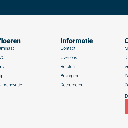
loeren
Informatie
O
aminaat
Contact
M
VC
Over ons
Di
nyl
Betalen
Vr
pijt
Bezorgen
Za
raprenovatie
Retourneren
Zo
D