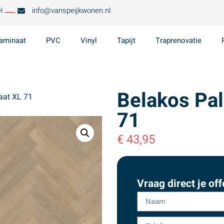
l
info@vanspeijkwonen.nl
aminaat
PVC
Vinyl
Tapijt
Traprenovatie
Belakos Pal
aat XL 71
71
€
43,95
Vraag direct je off