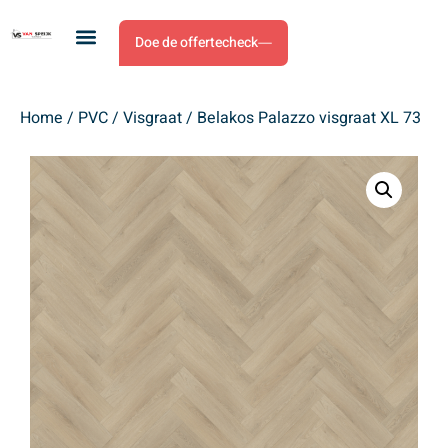
Doe de offertecheck
Home
/
PVC
/
Visgraat
/ Belakos Palazzo visgraat XL 73