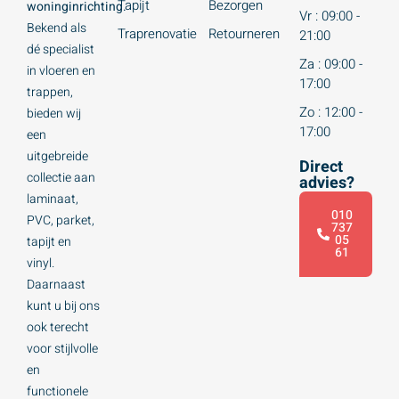
Tapijt
Bezorgen
woninginrichting.
Vr : 09:00 -
Bekend als
Traprenovatie
Retourneren
21:00
dé specialist
Za : 09:00 -
in vloeren en
17:00
trappen,
Zo : 12:00 -
bieden wij
17:00
een
uitgebreide
Direct
collectie aan
advies?
laminaat,
010
PVC, parket,
737
05
tapijt en
61
vinyl.
Daarnaast
kunt u bij ons
ook terecht
voor stijlvolle
en
functionele