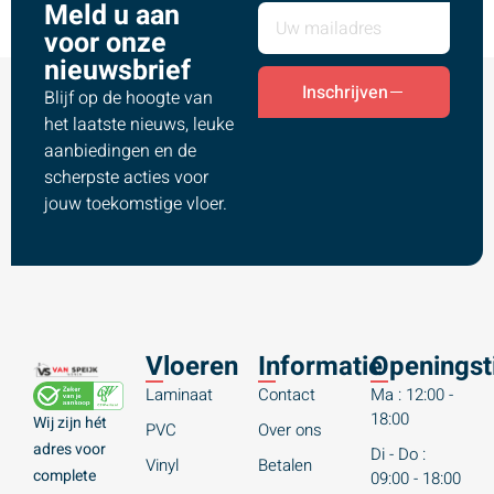
Meld u aan
voor onze
nieuwsbrief
Inschrijven
Blijf op de hoogte van
het laatste nieuws, leuke
aanbiedingen en de
scherpste acties voor
jouw toekomstige vloer.
Vloeren
Informatie
Openingst
Laminaat
Contact
Ma : 12:00 -
18:00
Wij zijn hét
PVC
Over ons
adres voor
Di - Do :
Vinyl
Betalen
complete
09:00 - 18:00