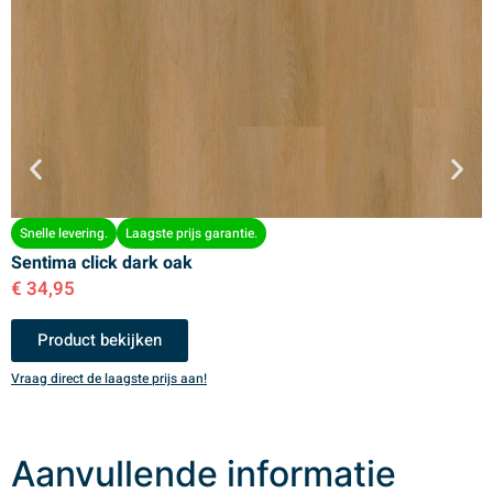
Snelle levering.
Laagste prijs garantie.
Sentima click dark oak
S
€
34,95
€
Product bekijken
Vraag direct de laagste prijs aan!
V
Aanvullende informatie