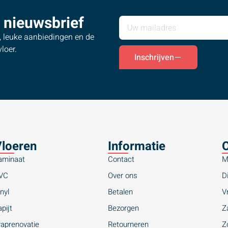
 nieuwsbrief
s, leuke aanbiedingen en de
loer.
Inschrijven
loeren
Informatie
O
aminaat
Contact
M
VC
Over ons
Di
nyl
Betalen
Vr
pijt
Bezorgen
Za
raprenovatie
Retourneren
Zo