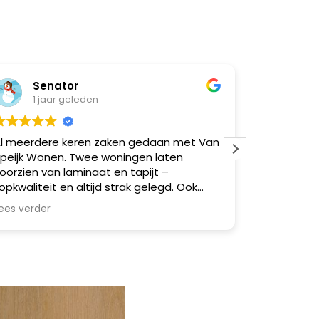
Senator
Nat
1 jaar geleden
1 ja
l meerdere keren zaken gedaan met Van
Super goe
peijk Wonen. Twee woningen laten
moeilijk
oorzien van laminaat en tapijt –
opkwaliteit en altijd strak gelegd. Ook
eerdere vrienden via mij geholpen,
ees verder
llemaal zeer tevreden. Betrouwbaar,
akkundig en netjes werk. Een echte
anrader!