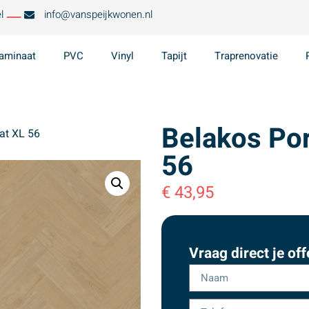
l
info@vanspeijkwonen.nl
aminaat
PVC
Vinyl
Tapijt
Traprenovatie
Belakos Por
at XL 56
56
€
43,95
Vraag direct je off