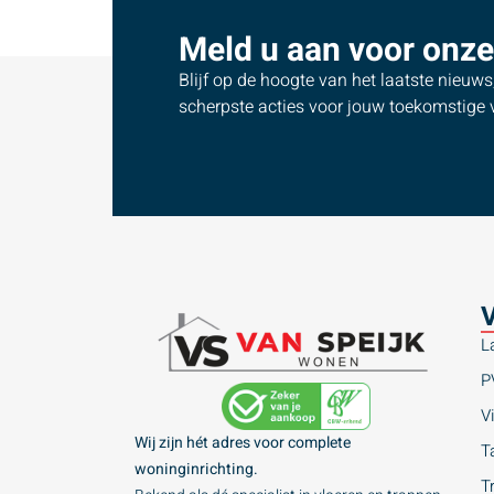
Meld u aan voor onze
Blijf op de hoogte van het laatste nieuw
scherpste acties voor jouw toekomstige v
V
L
P
Vi
Wij zijn hét adres voor complete
Ta
woninginrichting.
T