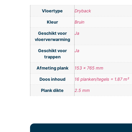
Vloertype
Dryback
Kleur
Bruin
Geschikt voor
Ja
vloerverwarming
Geschikt voor
Ja
trappen
Afmeting plank
153 x 765 mm
Doos inhoud
16 planken/tegels = 1.87 m²
Plank dikte
2.5 mm