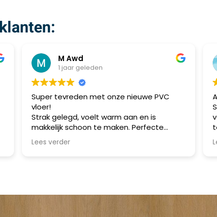
klanten:
M Awd
1 jaar geleden
Super tevreden met onze nieuwe PVC
A
vloer!
S
Strak gelegd, voelt warm aan en is
v
makkelijk schoon te maken. Perfecte
t
combinatie van stijl en praktisch gebruik.
m
Lees verder
L
Aanrader!
a
v
a