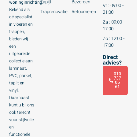
Tapijt
Bezorgen
woninginrichting.
Vr : 09:00 -
Bekend als
Traprenovatie
Retourneren
21:00
dé specialist
Za : 09:00 -
in vloeren en
17:00
trappen,
Zo : 12:00 -
bieden wij
17:00
een
uitgebreide
Direct
collectie aan
advies?
laminaat,
010
PVC, parket,
737
05
tapijt en
61
vinyl.
Daarnaast
kunt u bij ons
ook terecht
voor stijlvolle
en
functionele