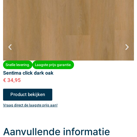
Snelle levering.
Laagste prijs garantie.
Sentima click dark oak
S
€
34,95
€
Product bekijken
Vraag direct de laagste prijs aan!
V
Aanvullende informatie