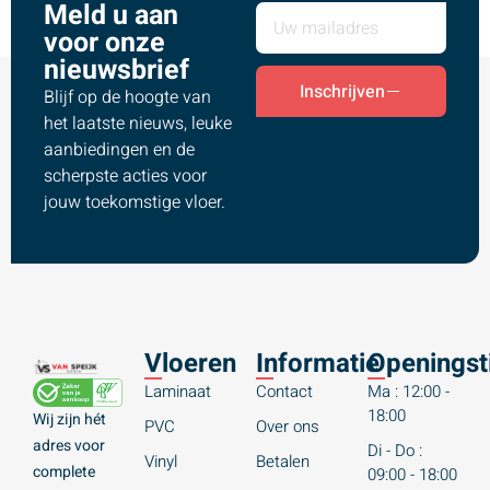
Meld u aan
voor onze
nieuwsbrief
Inschrijven
Blijf op de hoogte van
het laatste nieuws, leuke
aanbiedingen en de
scherpste acties voor
jouw toekomstige vloer.
Vloeren
Informatie
Openingst
Laminaat
Contact
Ma : 12:00 -
18:00
Wij zijn hét
PVC
Over ons
adres voor
Di - Do :
Vinyl
Betalen
complete
09:00 - 18:00