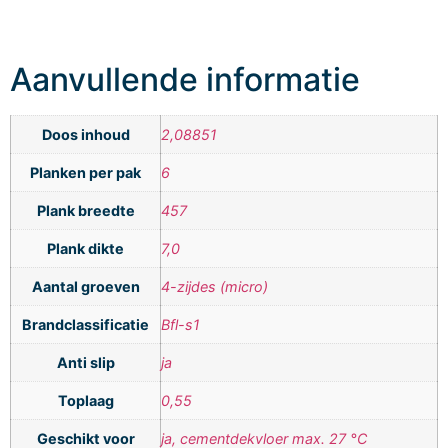
Aanvullende informatie
Doos inhoud
2,08851
Planken per pak
6
Plank breedte
457
Plank dikte
7,0
Aantal groeven
4-zijdes (micro)
Brandclassificatie
Bfl-s1
Anti slip
ja
Toplaag
0,55
Geschikt voor
ja, cementdekvloer max. 27 °C