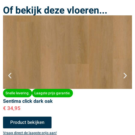
Of bekijk deze vloeren...
Snelle levering.
Laagste prijs garantie.
Sentima click dark oak
S
€
34,95
€
Product bekijken
Vraag direct de laagste prijs aan!
V