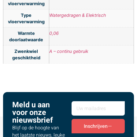
vloerverwarming
Type
Watergedragen & Elektrisch
vloerverwarming
Warmte
0,06
doorlaatwaarde
Zwenkwiel
A – continu gebruik
geschiktheid
Meld u aan
voor onze
nieuwsbrief
Inschrijven
Blijf op de hoogte van
het laatste nieuws, leuke