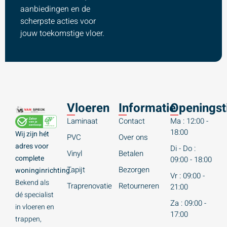
aanbiedingen en de
scherpste acties voor
jouw toekomstige vloer.
Vloeren
Informatie
Openingst
Laminaat
Contact
Ma : 12:00 -
18:00
Wij zijn hét
PVC
Over ons
adres voor
Di - Do :
Vinyl
Betalen
complete
09:00 - 18:00
Tapijt
Bezorgen
woninginrichting.
Vr : 09:00 -
Bekend als
Traprenovatie
Retourneren
21:00
dé specialist
Za : 09:00 -
in vloeren en
17:00
trappen,