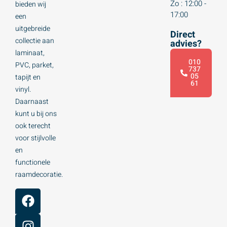
Zo : 12:00 -
bieden wij
17:00
een
uitgebreide
Direct
collectie aan
advies?
laminaat,
010
PVC, parket,
737
05
tapijt en
61
vinyl.
Daarnaast
kunt u bij ons
ook terecht
voor stijlvolle
en
functionele
raamdecoratie.