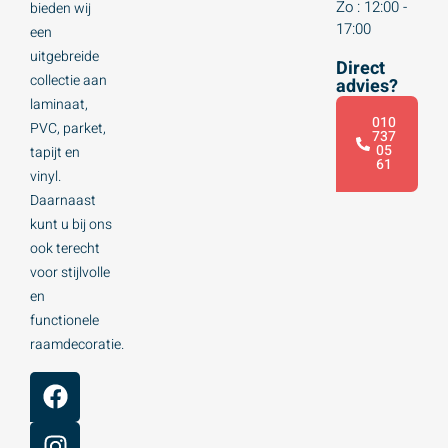
Zo : 12:00 -
bieden wij
17:00
een
uitgebreide
Direct
collectie aan
advies?
laminaat,
010
PVC, parket,
737
05
tapijt en
61
vinyl.
Daarnaast
kunt u bij ons
ook terecht
voor stijlvolle
en
functionele
raamdecoratie.