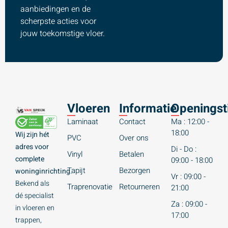
aanbiedingen en de
scherpste acties voor
jouw toekomstige vloer.
Vloeren
Informatie
Openingst
Laminaat
Contact
Ma : 12:00 -
18:00
Wij zijn hét
PVC
Over ons
adres voor
Di - Do :
Vinyl
Betalen
complete
09:00 - 18:00
Tapijt
Bezorgen
woninginrichting.
Vr : 09:00 -
Bekend als
Traprenovatie
Retourneren
21:00
dé specialist
Za : 09:00 -
in vloeren en
17:00
trappen,