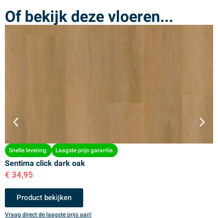
Of bekijk deze vloeren...
Snelle levering.
Laagste prijs garantie.
Sentima click dark oak
S
€
34,95
€
Product bekijken
Vraag direct de laagste prijs aan!
V