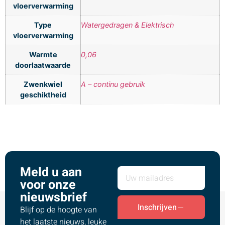
vloerverwarming
Type
Watergedragen & Elektrisch
vloerverwarming
Warmte
0,06
doorlaatwaarde
Zwenkwiel
A – continu gebruik
geschiktheid
Meld u aan
voor onze
nieuwsbrief
Inschrijven
Blijf op de hoogte van
het laatste nieuws, leuke