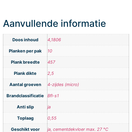
Aanvullende informatie
Doos inhoud
4,1806
Planken per pak
10
Plank breedte
457
Plank dikte
2,5
Aantal groeven
4-zijdes (micro)
Brandclassificatie
Bfl-s1
Anti slip
ja
Toplaag
0,55
Geschikt voor
ja, cementdekvloer max. 27 °C