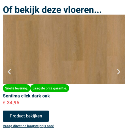
Of bekijk deze vloeren...
Snelle levering.
Laagste prijs garantie.
Sentima click dark oak
S
€
34,95
€
Product bekijken
Vraag direct de laagste prijs aan!
V