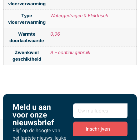
vloerverwarming
Type
Watergedragen & Elektrisch
vloerverwarming
Warmte
0,06
doorlaatwaarde
Zwenkwiel
A – continu gebruik
geschiktheid
Meld u aan
voor onze
nieuwsbrief
Inschrijven
Blijf op de hoogte van
het laatste nieuws, leuke