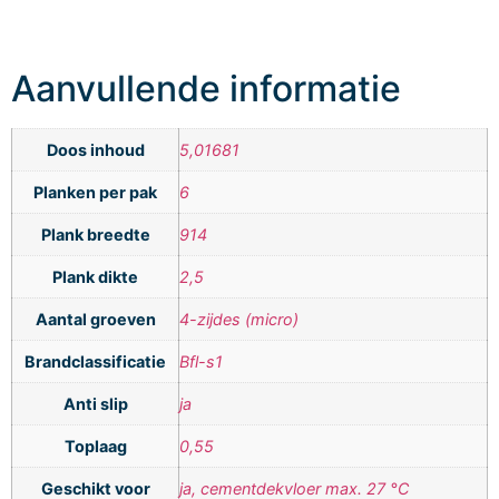
Aanvullende informatie
Doos inhoud
5,01681
Planken per pak
6
Plank breedte
914
Plank dikte
2,5
Aantal groeven
4-zijdes (micro)
Brandclassificatie
Bfl-s1
Anti slip
ja
Toplaag
0,55
Geschikt voor
ja, cementdekvloer max. 27 °C