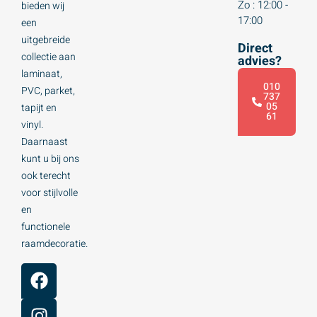
Zo : 12:00 -
bieden wij
17:00
een
uitgebreide
Direct
collectie aan
advies?
laminaat,
010
PVC, parket,
737
05
tapijt en
61
vinyl.
Daarnaast
kunt u bij ons
ook terecht
voor stijlvolle
en
functionele
raamdecoratie.