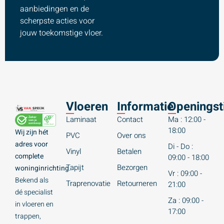
aanbiedingen en de
scherpste acties voor
jouw toekomstige vloer.
Vloeren
Informatie
Openingst
Laminaat
Contact
Ma : 12:00 -
18:00
Wij zijn hét
PVC
Over ons
adres voor
Di - Do :
Vinyl
Betalen
complete
09:00 - 18:00
Tapijt
Bezorgen
woninginrichting.
Vr : 09:00 -
Bekend als
Traprenovatie
Retourneren
21:00
dé specialist
Za : 09:00 -
in vloeren en
17:00
trappen,