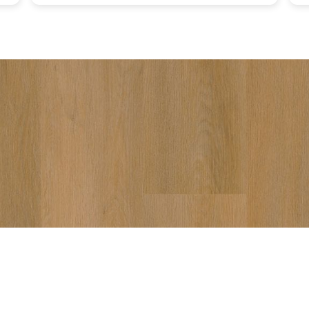
vakkun
aanrad