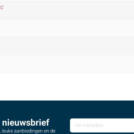
°C
 nieuwsbrief
s, leuke aanbiedingen en de