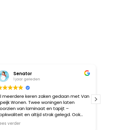
Senator
Natasja 
1 jaar geleden
1 jaar gel
rdere keren zaken gedaan met Van
Super goed gel
 Wonen. Twee woningen laten
moeilijk
en van laminaat en tapijt –
iteit en altijd strak gelegd. Ook
re vrienden via mij geholpen,
erder
al zeer tevreden. Betrouwbaar,