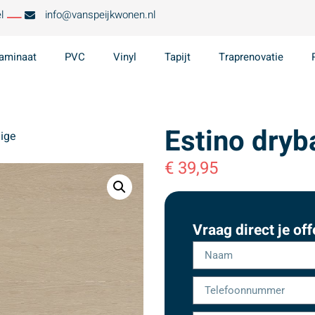
l
info@vanspeijkwonen.nl
aminaat
PVC
Vinyl
Tapijt
Traprenovatie
Estino dryb
eige
€
39,95
Vraag direct je off