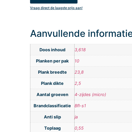
Vraag direct de laagste prijs aan!
Aanvullende informati
Doos inhoud
3,618
Planken per pak
10
Plank breedte
23,8
Plank dikte
2,5
Aantal groeven
4-zijdes (micro)
Brandclassificatie
Bfl-s1
Anti slip
ja
Toplaag
0,55