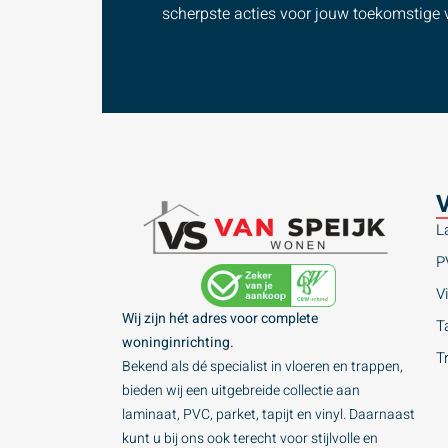
scherpste acties voor jouw toekomstige v
V
L
P
Vi
Wij zijn hét adres voor complete
Ta
woninginrichting.
T
Bekend als dé specialist in vloeren en trappen,
bieden wij een uitgebreide collectie aan
laminaat, PVC, parket, tapijt en vinyl. Daarnaast
kunt u bij ons ook terecht voor stijlvolle en