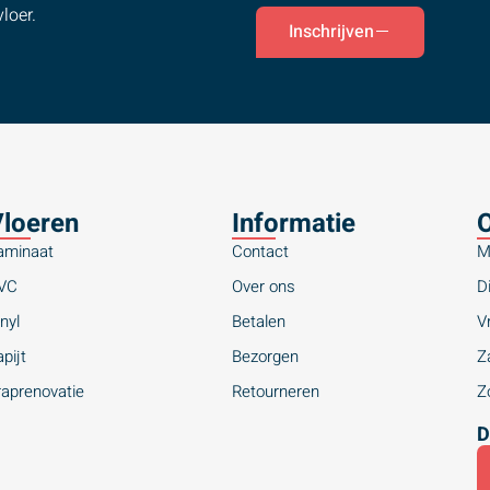
loer.
Inschrijven
loeren
Informatie
O
aminaat
Contact
M
VC
Over ons
Di
nyl
Betalen
Vr
pijt
Bezorgen
Za
raprenovatie
Retourneren
Zo
D