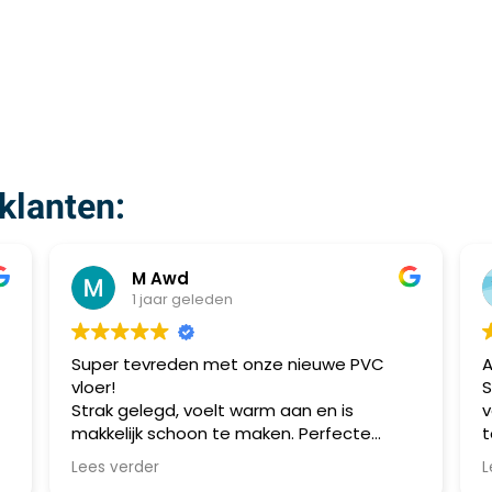
klanten:
M Awd
1 jaar geleden
Super tevreden met onze nieuwe PVC
Al mee
vloer!
Speijk
Strak gelegd, voelt warm aan en is
voorzi
makkelijk schoon te maken. Perfecte
topkwal
combinatie van stijl en praktisch gebruik.
meerde
Lees verder
Lees v
Aanrader!
allema