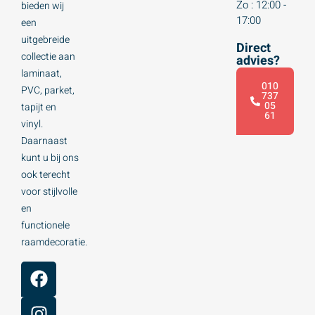
Zo : 12:00 -
bieden wij
17:00
een
uitgebreide
Direct
collectie aan
advies?
laminaat,
010
PVC, parket,
737
05
tapijt en
61
vinyl.
Daarnaast
kunt u bij ons
ook terecht
voor stijlvolle
en
functionele
raamdecoratie.