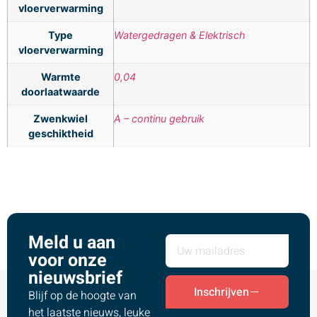
vloerverwarming
Type
Watergedragen & Elektrisch
vloerverwarming
Warmte
0,04
doorlaatwaarde
Zwenkwiel
A – continu gebruik
geschiktheid
Meld u aan
voor onze
nieuwsbrief
Inschrijven
Blijf op de hoogte van
het laatste nieuws, leuke