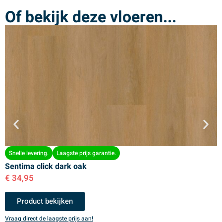
Of bekijk deze vloeren...
Snelle levering.
Laagste prijs garantie.
Sentima click dark oak
S
€
34,95
€
Product bekijken
Vraag direct de laagste prijs aan!
V