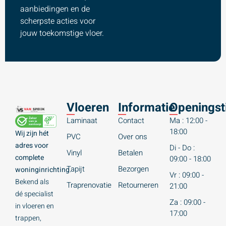
aanbiedingen en de
scherpste acties voor
jouw toekomstige vloer.
Vloeren
Informatie
Openingst
Laminaat
Contact
Ma : 12:00 -
18:00
Wij zijn hét
PVC
Over ons
adres voor
Di - Do :
Vinyl
Betalen
complete
09:00 - 18:00
Tapijt
Bezorgen
woninginrichting.
Vr : 09:00 -
Bekend als
Traprenovatie
Retourneren
21:00
dé specialist
Za : 09:00 -
in vloeren en
17:00
trappen,