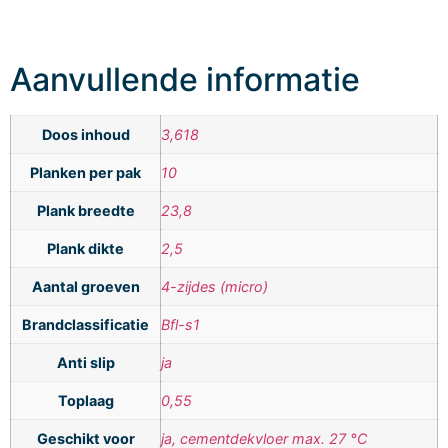
Aanvullende informatie
Doos inhoud
3,618
Planken per pak
10
Plank breedte
23,8
Plank dikte
2,5
Aantal groeven
4-zijdes (micro)
Brandclassificatie
Bfl-s1
Anti slip
ja
Toplaag
0,55
Geschikt voor
ja, cementdekvloer max. 27 °C