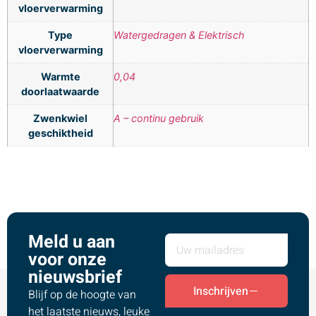
vloerverwarming
Type
Watergedragen & Elektrisch
vloerverwarming
Warmte
0,04
doorlaatwaarde
Zwenkwiel
A – continu gebruik
geschiktheid
Meld u aan
voor onze
nieuwsbrief
Inschrijven
Blijf op de hoogte van
het laatste nieuws, leuke