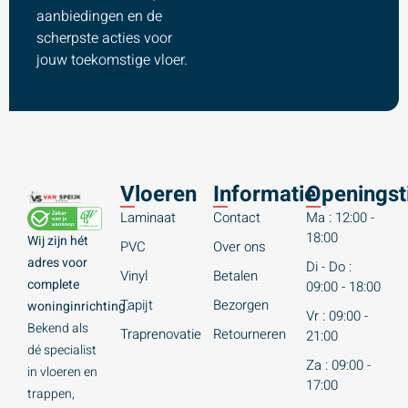
aanbiedingen en de
scherpste acties voor
jouw toekomstige vloer.
Vloeren
Informatie
Openingst
Laminaat
Contact
Ma : 12:00 -
18:00
Wij zijn hét
PVC
Over ons
adres voor
Di - Do :
Vinyl
Betalen
complete
09:00 - 18:00
Tapijt
Bezorgen
woninginrichting.
Vr : 09:00 -
Bekend als
Traprenovatie
Retourneren
21:00
dé specialist
Za : 09:00 -
in vloeren en
17:00
trappen,