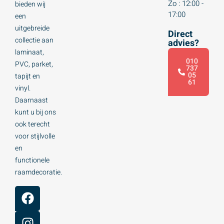
Zo : 12:00 -
bieden wij
17:00
een
uitgebreide
Direct
collectie aan
advies?
laminaat,
010
PVC, parket,
737
05
tapijt en
61
vinyl.
Daarnaast
kunt u bij ons
ook terecht
voor stijlvolle
en
functionele
raamdecoratie.