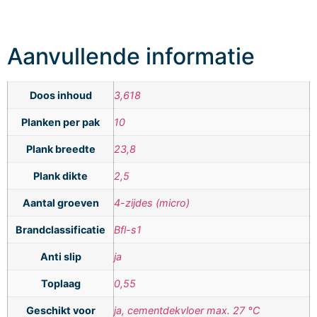
Aanvullende informatie
Doos inhoud
3,618
Planken per pak
10
Plank breedte
23,8
Plank dikte
2,5
Aantal groeven
4-zijdes (micro)
Brandclassificatie
Bfl-s1
Anti slip
ja
Toplaag
0,55
Geschikt voor
ja, cementdekvloer max. 27 °C