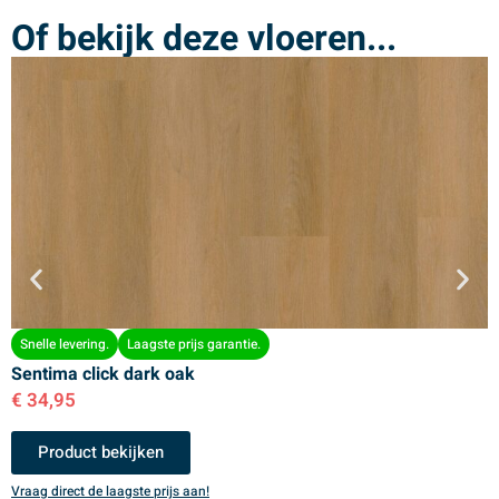
Of bekijk deze vloeren...
Snelle levering.
Laagste prijs garantie.
Sentima click dark oak
S
€
34,95
€
Product bekijken
Vraag direct de laagste prijs aan!
V