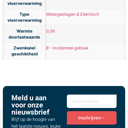
vloerverwarming
Type
Watergedragen & Elektrisch
vloerverwarming
Warmte
0,06
doorlaatwaarde
Zwenkwiel
B – incidenteel gebruik
geschiktheid
Meld u aan
voor onze
nieuwsbrief
Inschrijven
Blijf op de hoogte van
het laatste nieuws, leuke