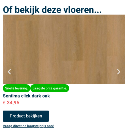
Of bekijk deze vloeren...
Snelle levering.
Laagste prijs garantie.
Sentima click dark oak
S
€
34,95
€
Product bekijken
Vraag direct de laagste prijs aan!
V