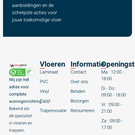
aanbiedingen en de
scherpste acties voor
jouw toekomstige vloer.
Vloeren
Informatie
Openingst
Laminaat
Contact
Ma : 12:00 -
18:00
Wij zijn hét
PVC
Over ons
adres voor
Di - Do :
Vinyl
Betalen
complete
09:00 - 18:00
Tapijt
Bezorgen
woninginrichting.
Vr : 09:00 -
Bekend als
Traprenovatie
Retourneren
21:00
dé specialist
Za : 09:00 -
in vloeren en
17:00
trappen,