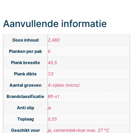
Aanvullende informatie
Doos inhoud
2,480
Planken per pak
6
Plank breedte
45,5
Plank dikte
7,0
Aantal groeven
4-zijdes (micro)
Brandclassificatie
Bfl-s1
Anti slip
ja
Toplaag
0,55
Geschikt voor
ja, cementdekvloer max. 27 °C