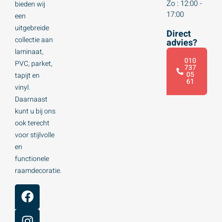
Zo : 12:00 -
bieden wij
17:00
een
uitgebreide
Direct
collectie aan
advies?
laminaat,
010
PVC, parket,
737
05
tapijt en
61
vinyl.
Daarnaast
kunt u bij ons
ook terecht
voor stijlvolle
en
functionele
raamdecoratie.