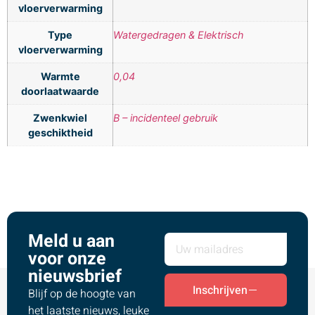
vloerverwarming
Type
Watergedragen & Elektrisch
vloerverwarming
Warmte
0,04
doorlaatwaarde
Zwenkwiel
B – incidenteel gebruik
geschiktheid
Meld u aan
voor onze
nieuwsbrief
Inschrijven
Blijf op de hoogte van
het laatste nieuws, leuke