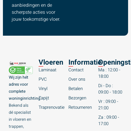
aanbiedingen en de
scherpste acties voor
jouw toekomstige vloer.
Vloeren
Informatie
Openingst
Laminaat
Contact
Ma : 12:00 -
18:00
Wij zijn hét
PVC
Over ons
adres voor
Di - Do :
Vinyl
Betalen
complete
09:00 - 18:00
Tapijt
Bezorgen
woninginrichting.
Vr : 09:00 -
Bekend als
Traprenovatie
Retourneren
21:00
dé specialist
Za : 09:00 -
in vloeren en
17:00
trappen,