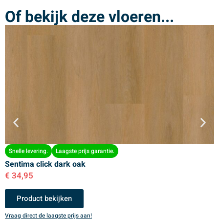
Of bekijk deze vloeren...
Snelle levering.
Laagste prijs garantie.
Sentima click dark oak
S
€
34,95
€
Product bekijken
Vraag direct de laagste prijs aan!
V