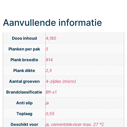
Aanvullende informatie
Doos inhoud
4,180
Planken per pak
5
Plank breedte
914
Plank dikte
2,5
Aantal groeven
4-zijdes (micro)
Brandclassificatie
Bfl-s1
Anti slip
ja
Toplaag
0,55
Geschikt voor
ja, cementdekvloer max. 27 °C