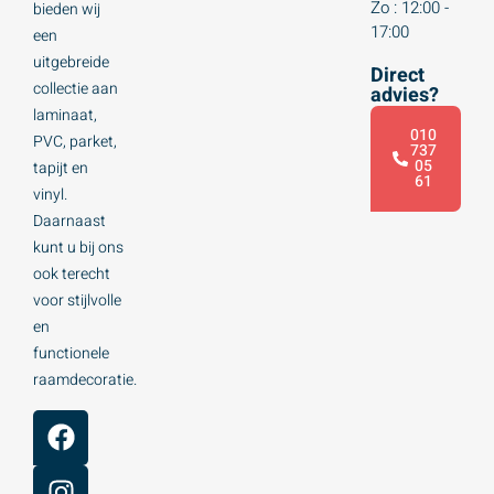
Zo : 12:00 -
bieden wij
17:00
een
uitgebreide
Direct
collectie aan
advies?
laminaat,
010
PVC, parket,
737
05
tapijt en
61
vinyl.
Daarnaast
kunt u bij ons
ook terecht
voor stijlvolle
en
functionele
raamdecoratie.