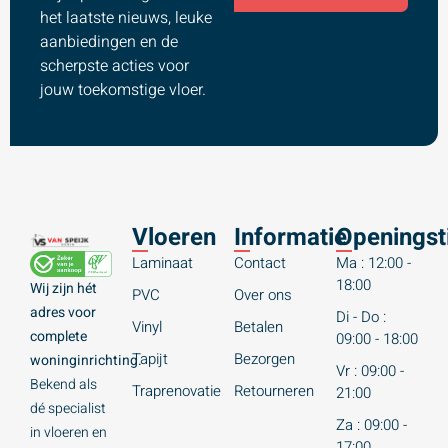
het laatste nieuws, leuke
aanbiedingen en de
scherpste acties voor
jouw toekomstige vloer.
Vloeren
Informatie
Openingst
Laminaat
Contact
Ma : 12:00 -
18:00
Wij zijn hét
PVC
Over ons
adres voor
Di - Do :
Vinyl
Betalen
complete
09:00 - 18:00
Tapijt
Bezorgen
woninginrichting.
Vr : 09:00 -
Bekend als
Traprenovatie
Retourneren
21:00
dé specialist
Za : 09:00 -
in vloeren en
17:00