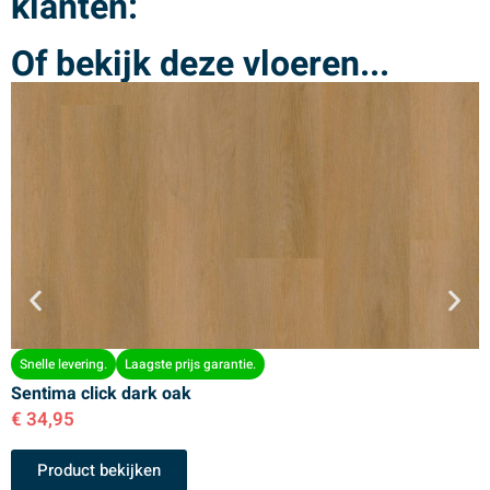
klanten:
Of bekijk deze vloeren...
Snelle levering.
Laagste prijs garantie.
Sentima click dark oak
S
€
34,95
€
Product bekijken