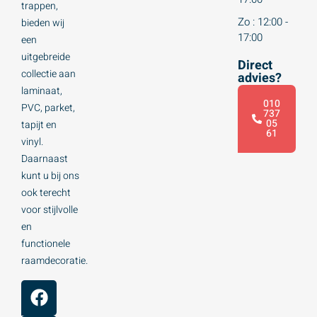
trappen,
Zo : 12:00 -
bieden wij
17:00
een
uitgebreide
Direct
collectie aan
advies?
laminaat,
010
PVC, parket,
737
05
tapijt en
61
vinyl.
Daarnaast
kunt u bij ons
ook terecht
voor stijlvolle
en
functionele
raamdecoratie.