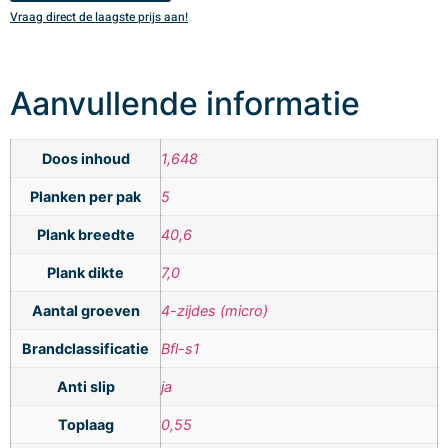
Vraag direct de laagste prijs aan!
V
Aanvullende informatie
Doos inhoud
1,648
Planken per pak
5
Plank breedte
40,6
Plank dikte
7,0
Aantal groeven
4-zijdes (micro)
Brandclassificatie
Bfl-s1
Anti slip
ja
Toplaag
0,55