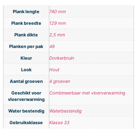
Plank lengte
740 mm
Plank breedte
129 mm
Plank dikte
2,5 mm
Planken per pak
48
Kleur
Donkerbruin
Look
Hout
Aantal groeven
4 groeven
Geschikt voor
Combineerbaar met vloerverwarming
vloerverwarming
Water bestendig
Waterbestendig
Gebruiksklasse
Klasse 33