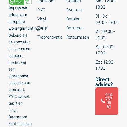
Laminaat
Contact
Ma : 12:00 -
18:00
Wij zijn hét
PVC
Over ons
adres voor
Di - Do :
Vinyl
Betalen
complete
09:00 - 18:00
Tapijt
Bezorgen
woninginrichting.
Vr : 09:00 -
Bekend als
Traprenovatie
Retourneren
21:00
dé specialist
Za : 09:00 -
in vloeren en
17:00
trappen,
Zo : 12:00 -
bieden wij
17:00
een
uitgebreide
Direct
collectie aan
advies?
laminaat,
010
PVC, parket,
737
05
tapijt en
61
vinyl.
Daarnaast
kunt u bij ons