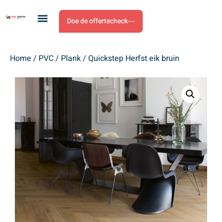
Doe de offertecheck
Home
/
PVC
/
Plank
/ Quickstep Herfst eik bruin