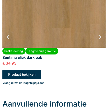
Snelle levering.
Laagste prijs garantie.
Sentima click dark oak
S
€
34,95
€
Product bekijken
Vraag direct de laagste prijs aan!
V
Aanvullende informatie