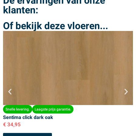
De ervaringen van onze
klanten:
Of bekijk deze vloeren...
Snelle levering.
Laagste prijs garantie.
Sentima click dark oak
S
€
34,95
€