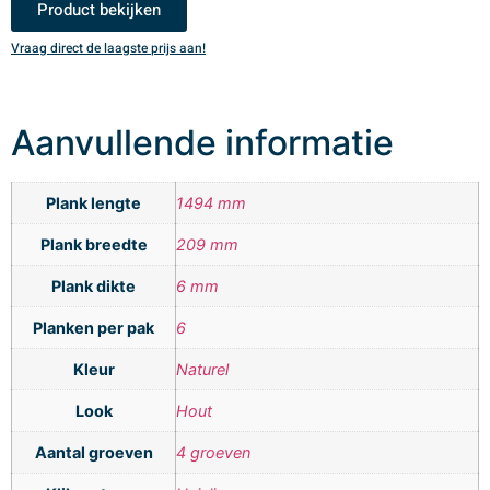
Product bekijken
Vraag direct de laagste prijs aan!
V
Aanvullende informatie
Plank lengte
1494 mm
Plank breedte
209 mm
Plank dikte
6 mm
Planken per pak
6
Kleur
Naturel
Look
Hout
Aantal groeven
4 groeven