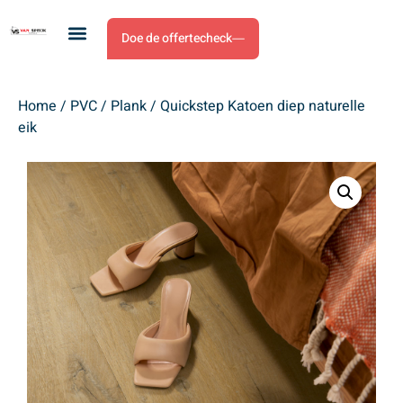
Doe de offertecheck
Home
/
PVC
/
Plank
/ Quickstep Katoen diep naturelle
eik