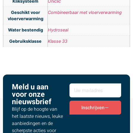
Kliksysteem
Uniclic
Geschikt voor
Combineerbaar met vloerverwarming
vloerverwarming
Water bestendig
Hydroseal
Gebruiksklasse
Klasse 33
Meld u aan
voor onze
nieuwsbrief
Inschrijven
Blijf op de hoogte van
het laatste nieuws, leuke
aanbiedingen en de
scherpste acties voor