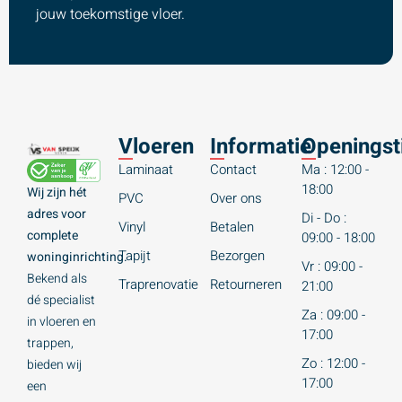
jouw toekomstige vloer.
Vloeren
Informatie
Openingst
Laminaat
Contact
Ma : 12:00 -
18:00
Wij zijn hét
PVC
Over ons
adres voor
Di - Do :
Vinyl
Betalen
complete
09:00 - 18:00
Tapijt
Bezorgen
woninginrichting.
Vr : 09:00 -
Bekend als
Traprenovatie
Retourneren
21:00
dé specialist
Za : 09:00 -
in vloeren en
17:00
trappen,
Zo : 12:00 -
bieden wij
17:00
een