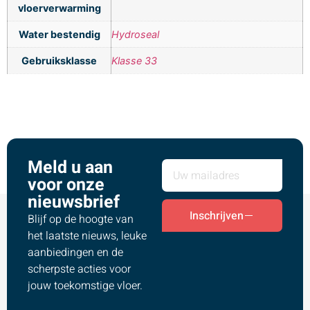
vloerverwarming
Water bestendig
Hydroseal
Gebruiksklasse
Klasse 33
Meld u aan
voor onze
nieuwsbrief
Inschrijven
Blijf op de hoogte van
het laatste nieuws, leuke
aanbiedingen en de
scherpste acties voor
jouw toekomstige vloer.