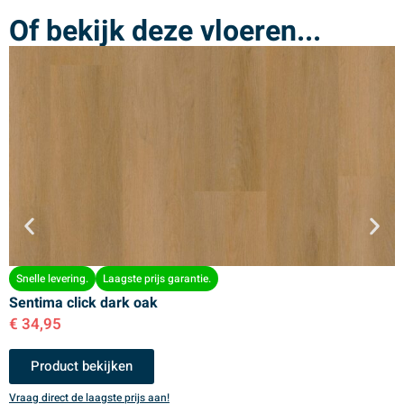
Of bekijk deze vloeren...
Snelle levering.
Laagste prijs garantie.
Sentima click dark oak
S
€
34,95
€
Product bekijken
Vraag direct de laagste prijs aan!
V