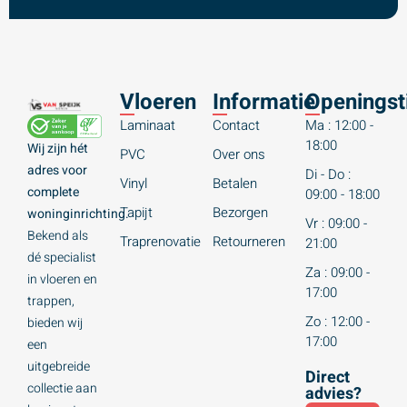
Vloeren
Informatie
Openingst
Laminaat
Contact
Ma : 12:00 -
18:00
Wij zijn hét
PVC
Over ons
adres voor
Di - Do :
Vinyl
Betalen
complete
09:00 - 18:00
Tapijt
Bezorgen
woninginrichting.
Vr : 09:00 -
Bekend als
Traprenovatie
Retourneren
21:00
dé specialist
Za : 09:00 -
in vloeren en
17:00
trappen,
Zo : 12:00 -
bieden wij
17:00
een
uitgebreide
Direct
collectie aan
advies?