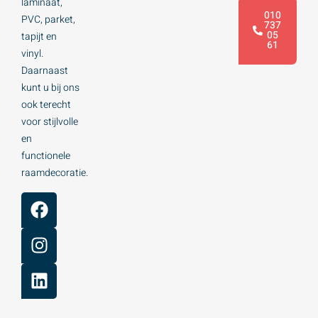
laminaat,
010
PVC, parket,
737
05
tapijt en
61
vinyl.
Daarnaast
kunt u bij ons
ook terecht
voor stijlvolle
en
functionele
raamdecoratie.