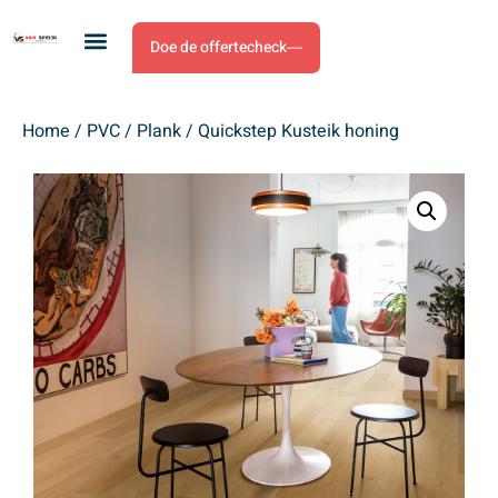
Doe de offertecheck
Home
/
PVC
/
Plank
/ Quickstep Kusteik honing