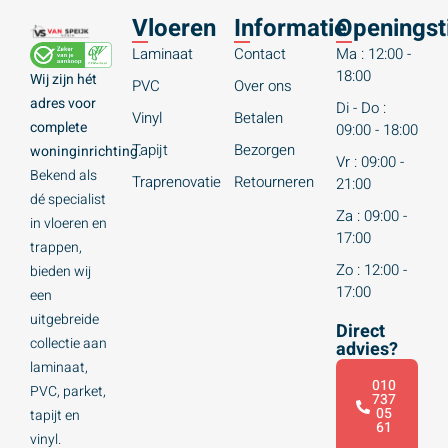
Vloeren
Informatie
Openingst
Laminaat
Contact
Ma : 12:00 -
18:00
Wij zijn hét
PVC
Over ons
adres voor
Di - Do :
Vinyl
Betalen
complete
09:00 - 18:00
Tapijt
Bezorgen
woninginrichting.
Vr : 09:00 -
Bekend als
Traprenovatie
Retourneren
21:00
dé specialist
Za : 09:00 -
in vloeren en
17:00
trappen,
Zo : 12:00 -
bieden wij
17:00
een
uitgebreide
Direct
collectie aan
advies?
laminaat,
010
PVC, parket,
737
05
tapijt en
61
vinyl.