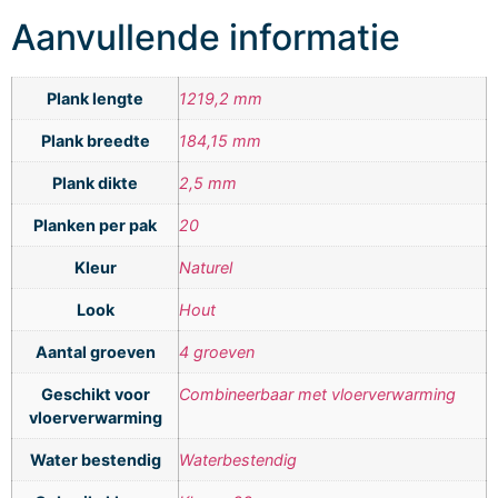
Aanvullende informatie
Plank lengte
1219,2 mm
Plank breedte
184,15 mm
Plank dikte
2,5 mm
Planken per pak
20
Kleur
Naturel
Look
Hout
Aantal groeven
4 groeven
Geschikt voor
Combineerbaar met vloerverwarming
vloerverwarming
Water bestendig
Waterbestendig