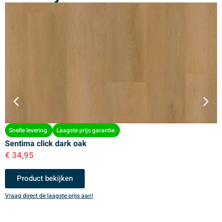
Snelle levering.
Laagste prijs garantie.
Sentima click dark oak
S
€
34,95
€
Product bekijken
Vraag direct de laagste prijs aan!
V