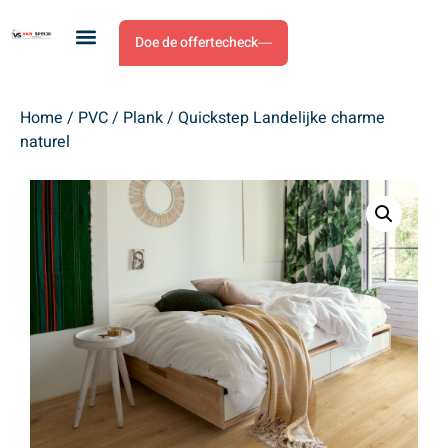
Doe de offertecheck
Home
/
PVC
/
Plank
/ Quickstep Landelijke charme
naturel