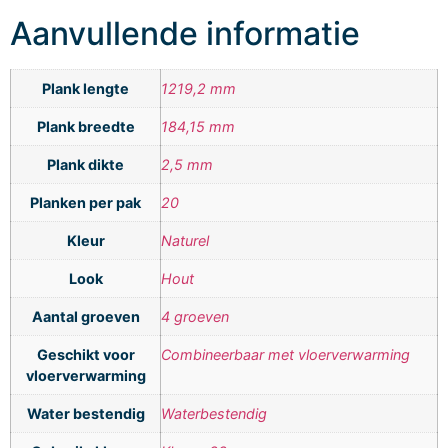
Aanvullende informatie
Plank lengte
1219,2 mm
Plank breedte
184,15 mm
Plank dikte
2,5 mm
Planken per pak
20
Kleur
Naturel
Look
Hout
Aantal groeven
4 groeven
Geschikt voor
Combineerbaar met vloerverwarming
vloerverwarming
Water bestendig
Waterbestendig