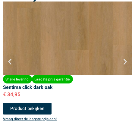
Snelle levering.
Laagste prijs garantie.
Sentima click dark oak
S
€
34,95
€
Product bekijken
Vraag direct de laagste prijs aan!
V