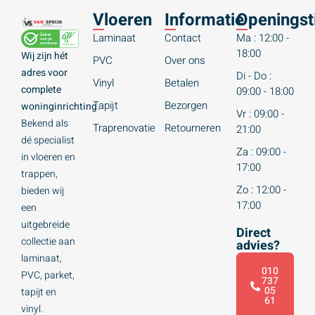
Vloeren
Informatie
Openingst
Laminaat
Contact
Ma : 12:00 -
18:00
Wij zijn hét
PVC
Over ons
adres voor
Di - Do :
Vinyl
Betalen
complete
09:00 - 18:00
Tapijt
Bezorgen
woninginrichting.
Vr : 09:00 -
Bekend als
Traprenovatie
Retourneren
21:00
dé specialist
Za : 09:00 -
in vloeren en
17:00
trappen,
Zo : 12:00 -
bieden wij
17:00
een
uitgebreide
Direct
collectie aan
advies?
laminaat,
010
PVC, parket,
737
05
tapijt en
61
vinyl.