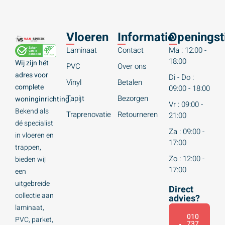
Vloeren
Informatie
Openingst
Laminaat
Contact
Ma : 12:00 -
18:00
Wij zijn hét
PVC
Over ons
adres voor
Di - Do :
Vinyl
Betalen
complete
09:00 - 18:00
Tapijt
Bezorgen
woninginrichting.
Vr : 09:00 -
Bekend als
Traprenovatie
Retourneren
21:00
dé specialist
Za : 09:00 -
in vloeren en
17:00
trappen,
Zo : 12:00 -
bieden wij
17:00
een
uitgebreide
Direct
collectie aan
advies?
laminaat,
010
PVC, parket,
737