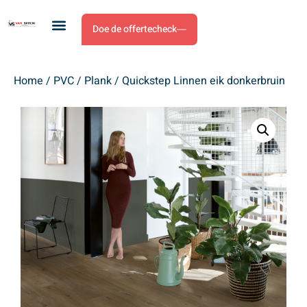
Doe de offertecheck
Home
/
PVC
/
Plank
/ Quickstep Linnen eik donkerbruin