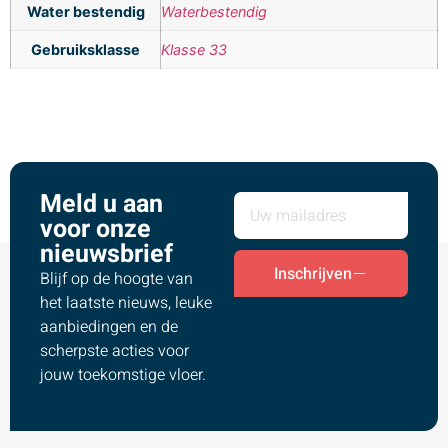
Water bestendig
Waterbestendig
Gebruiksklasse
Klasse 33
Meld u aan
voor onze
nieuwsbrief
Inschrijven
Blijf op de hoogte van
het laatste nieuws, leuke
aanbiedingen en de
scherpste acties voor
jouw toekomstige vloer.