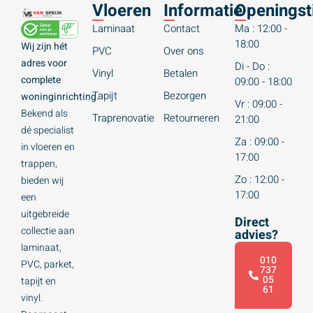
Vloeren
Informatie
Openingst
Laminaat
Contact
Ma : 12:00 -
18:00
Wij zijn hét
PVC
Over ons
adres voor
Di - Do :
Vinyl
Betalen
complete
09:00 - 18:00
Tapijt
Bezorgen
woninginrichting.
Vr : 09:00 -
Bekend als
Traprenovatie
Retourneren
21:00
dé specialist
Za : 09:00 -
in vloeren en
17:00
trappen,
Zo : 12:00 -
bieden wij
17:00
een
uitgebreide
Direct
collectie aan
advies?
laminaat,
010
PVC, parket,
737
05
tapijt en
61
vinyl.