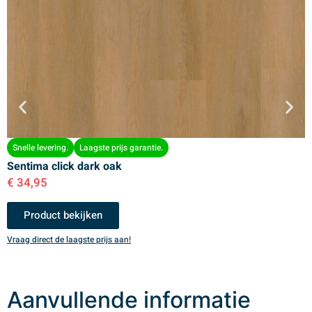
Snelle levering.
Laagste prijs garantie.
Sentima click dark oak
S
€
34,95
€
Product bekijken
Vraag direct de laagste prijs aan!
V
Aanvullende informatie