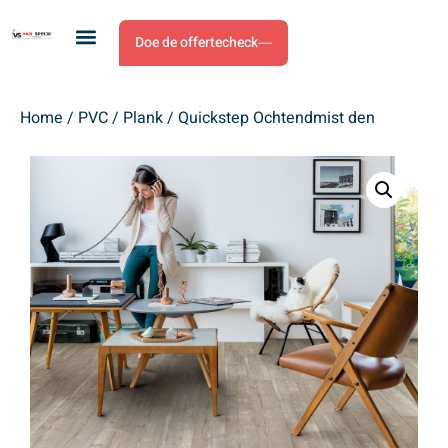
Doe de offertecheck
Home
/
PVC
/
Plank
/ Quickstep Ochtendmist den