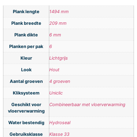
Plank lengte
1494 mm
Plank breedte
209 mm
Plank dikte
6 mm
Planken per pak
6
Kleur
Lichtgrijs
Look
Hout
Aantal groeven
4 groeven
Kliksysteem
Uniclic
Geschikt voor
Combineerbaar met vloerverwarming
vloerverwarming
Water bestendig
Hydroseal
Gebruiksklasse
Klasse 33