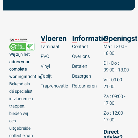
Vloeren
Informatie
Openingst
Laminaat
Contact
Ma : 12:00 -
18:00
Wij zijn hét
PVC
Over ons
adres voor
Di - Do :
Vinyl
Betalen
complete
09:00 - 18:00
Tapijt
Bezorgen
woninginrichting.
Vr : 09:00 -
Bekend als
Traprenovatie
Retourneren
21:00
dé specialist
Za : 09:00 -
in vloeren en
17:00
trappen,
Zo : 12:00 -
bieden wij
17:00
een
uitgebreide
Direct
collectie aan
advies?