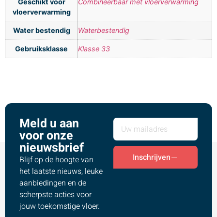
Geschikt voor
Combineerbaar met vloerverwarming
vloerverwarming
Water bestendig
Waterbestendig
Gebruiksklasse
Klasse 33
Meld u aan
voor onze
nieuwsbrief
Inschrijven
Blijf op de hoogte van
het laatste nieuws, leuke
aanbiedingen en de
scherpste acties voor
jouw toekomstige vloer.