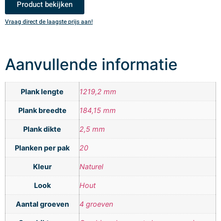
Product bekijken
Vraag direct de laagste prijs aan!
V
Aanvullende informatie
Plank lengte
1219,2 mm
Plank breedte
184,15 mm
Plank dikte
2,5 mm
Planken per pak
20
Kleur
Naturel
Look
Hout
Aantal groeven
4 groeven