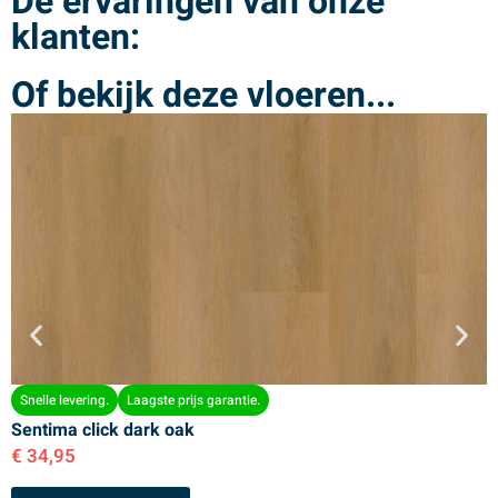
De ervaringen van onze
klanten:
Of bekijk deze vloeren...
Snelle levering.
Laagste prijs garantie.
Sentima click dark oak
S
€
34,95
€