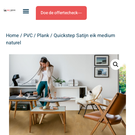
Doe de offertecheck
Home
/
PVC
/
Plank
/ Quickstep Satijn eik medium
naturel