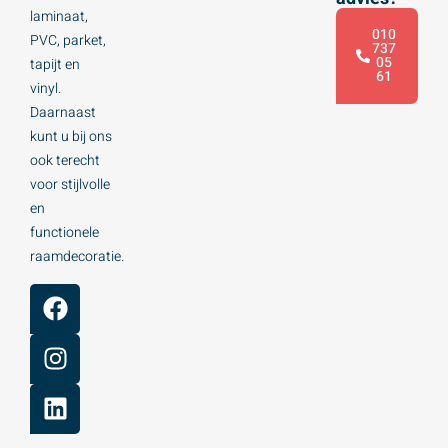
laminaat,
010
PVC, parket,
737
05
tapijt en
61
vinyl.
Daarnaast
kunt u bij ons
ook terecht
voor stijlvolle
en
functionele
raamdecoratie.