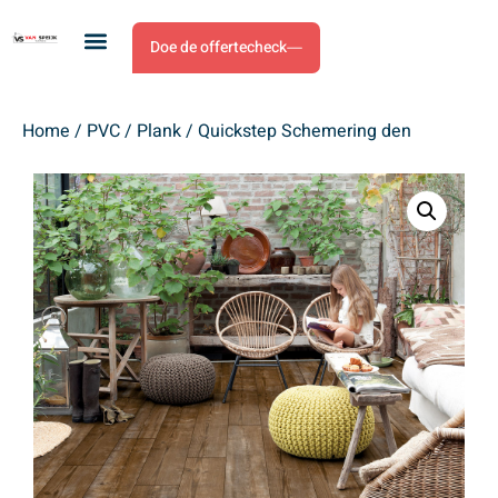
Doe de offertecheck
Home
/
PVC
/
Plank
/ Quickstep Schemering den