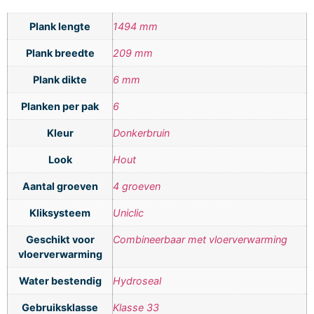
Plank lengte
1494 mm
Plank breedte
209 mm
Plank dikte
6 mm
Planken per pak
6
Kleur
Donkerbruin
Look
Hout
Aantal groeven
4 groeven
Kliksysteem
Uniclic
Geschikt voor
Combineerbaar met vloerverwarming
vloerverwarming
Water bestendig
Hydroseal
Gebruiksklasse
Klasse 33