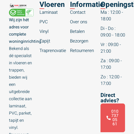
Vloeren
Informatie
Openingst
Laminaat
Contact
Ma : 12:00 -
18:00
Wij zijn hét
PVC
Over ons
adres voor
Di - Do :
Vinyl
Betalen
complete
09:00 - 18:00
Tapijt
Bezorgen
woninginrichting.
Vr : 09:00 -
Bekend als
Traprenovatie
Retourneren
21:00
dé specialist
Za : 09:00 -
in vloeren en
17:00
trappen,
Zo : 12:00 -
bieden wij
17:00
een
uitgebreide
Direct
collectie aan
advies?
laminaat,
010
PVC, parket,
737
05
tapijt en
61
vinyl.