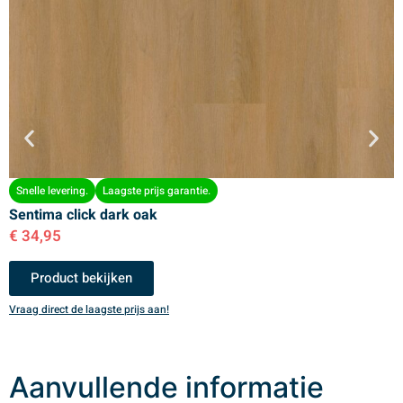
Snelle levering.
Laagste prijs garantie.
Sentima click dark oak
S
€
34,95
€
Product bekijken
Vraag direct de laagste prijs aan!
V
Aanvullende informatie