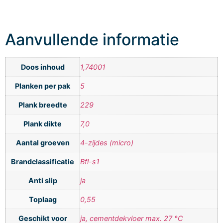
Aanvullende informatie
Doos inhoud
1,74001
Planken per pak
5
Plank breedte
229
Plank dikte
7,0
Aantal groeven
4-zijdes (micro)
Brandclassificatie
Bfl-s1
Anti slip
ja
Toplaag
0,55
Geschikt voor
ja, cementdekvloer max. 27 °C