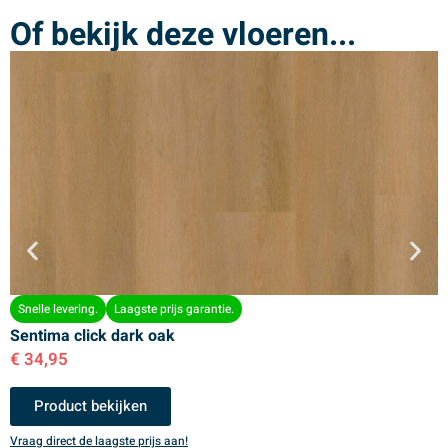
Of bekijk deze vloeren...
Snelle levering.
Laagste prijs garantie.
Sentima click dark oak
S
€
34,95
€
Product bekijken
Vraag direct de laagste prijs aan!
V