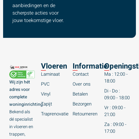
aanbiedingen en de
scherpste acties voor
jouw toekomstige vloer.
Vloeren
Informatie
Openingst
Laminaat
Contact
Ma : 12:00 -
18:00
Wij zijn hét
PVC
Over ons
adres voor
Di - Do :
Vinyl
Betalen
complete
09:00 - 18:00
Tapijt
Bezorgen
woninginrichting.
Vr : 09:00 -
Bekend als
Traprenovatie
Retourneren
21:00
dé specialist
Za : 09:00 -
in vloeren en
17:00
trappen,