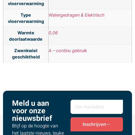
vloerverwarming
Type
Watergedragen & Elektrisch
vloerverwarming
Warmte
0,06
doorlaatwaarde
Zwenkwiel
A – continu gebruik
geschiktheid
Meld u aan
voor onze
nieuwsbrief
Inschrijven
Blijf op de hoogte van
het laatste nieuws, leuke