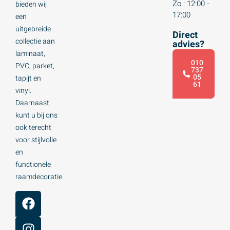
Zo : 12:00 -
bieden wij
17:00
een
uitgebreide
Direct
collectie aan
advies?
laminaat,
010
PVC, parket,
737
05
tapijt en
61
vinyl.
Daarnaast
kunt u bij ons
ook terecht
voor stijlvolle
en
functionele
raamdecoratie.