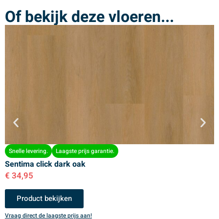
Of bekijk deze vloeren...
Snelle levering.
Laagste prijs garantie.
Sentima click dark oak
S
€
34,95
€
Product bekijken
Vraag direct de laagste prijs aan!
V