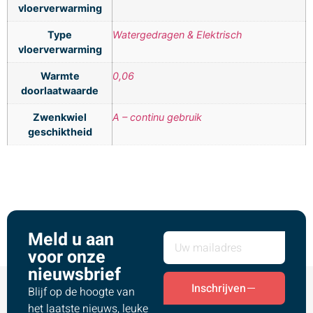
vloerverwarming
Type
Watergedragen & Elektrisch
vloerverwarming
Warmte
0,06
doorlaatwaarde
Zwenkwiel
A – continu gebruik
geschiktheid
Meld u aan
voor onze
nieuwsbrief
Inschrijven
Blijf op de hoogte van
het laatste nieuws, leuke