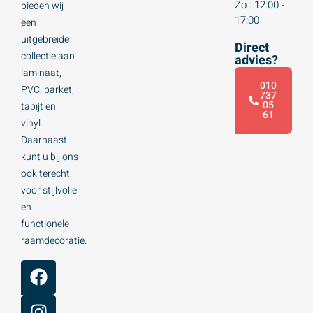
Zo : 12:00 -
bieden wij
17:00
een
uitgebreide
Direct
collectie aan
advies?
laminaat,
010
PVC, parket,
737
05
tapijt en
61
vinyl.
Daarnaast
kunt u bij ons
ook terecht
voor stijlvolle
en
functionele
raamdecoratie.