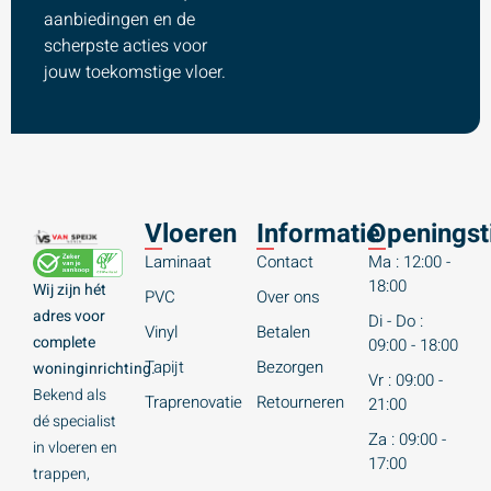
aanbiedingen en de
scherpste acties voor
jouw toekomstige vloer.
Vloeren
Informatie
Openingst
Laminaat
Contact
Ma : 12:00 -
18:00
Wij zijn hét
PVC
Over ons
adres voor
Di - Do :
Vinyl
Betalen
complete
09:00 - 18:00
Tapijt
Bezorgen
woninginrichting.
Vr : 09:00 -
Bekend als
Traprenovatie
Retourneren
21:00
dé specialist
Za : 09:00 -
in vloeren en
17:00
trappen,