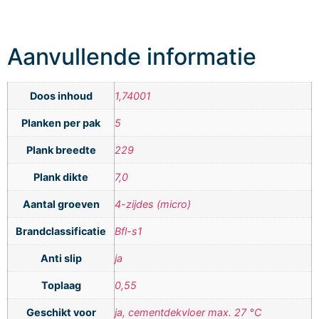
Aanvullende informatie
Doos inhoud
1,74001
Planken per pak
5
Plank breedte
229
Plank dikte
7,0
Aantal groeven
4-zijdes (micro)
Brandclassificatie
Bfl-s1
Anti slip
ja
Toplaag
0,55
Geschikt voor
ja, cementdekvloer max. 27 °C