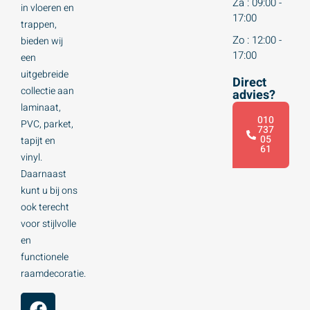
Za : 09:00 -
in vloeren en
17:00
trappen,
Zo : 12:00 -
bieden wij
17:00
een
uitgebreide
Direct
collectie aan
advies?
laminaat,
010
PVC, parket,
737
05
tapijt en
61
vinyl.
Daarnaast
kunt u bij ons
ook terecht
voor stijlvolle
en
functionele
raamdecoratie.