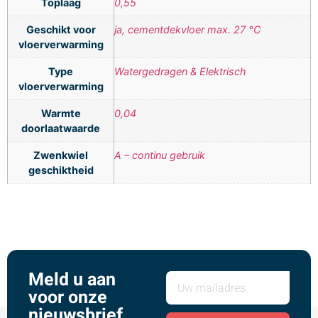
Toplaag
0,55
Geschikt voor
ja, cementdekvloer max. 27 °C
vloerverwarming
Type
Watergedragen & Elektrisch
vloerverwarming
Warmte
0,04
doorlaatwaarde
Zwenkwiel
A – continu gebruik
geschiktheid
Meld u aan
voor onze
nieuwsbrief