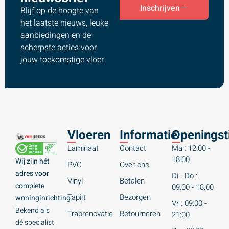
Inschrijven
Blijf op de hoogte van
het laatste nieuws, leuke
aanbiedingen en de
scherpste acties voor
jouw toekomstige vloer.
Vloeren
Informatie
Openingst
Laminaat
Contact
Ma : 12:00 -
18:00
Wij zijn hét
PVC
Over ons
adres voor
Di - Do :
Vinyl
Betalen
complete
09:00 - 18:00
Tapijt
Bezorgen
woninginrichting.
Vr : 09:00 -
Bekend als
Traprenovatie
Retourneren
21:00
dé specialist