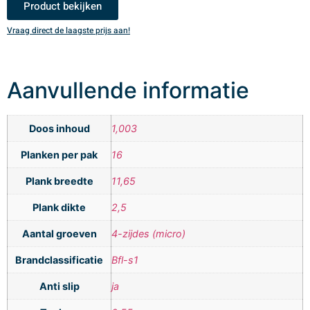
Product bekijken
Vraag direct de laagste prijs aan!
V
Aanvullende informatie
Doos inhoud
1,003
Planken per pak
16
Plank breedte
11,65
Plank dikte
2,5
Aantal groeven
4-zijdes (micro)
Brandclassificatie
Bfl-s1
Anti slip
ja