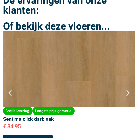
De ervaringen van onze
klanten:
Of bekijk deze vloeren...
Snelle levering.
Laagste prijs garantie.
Sentima click dark oak
S
€
34,95
€