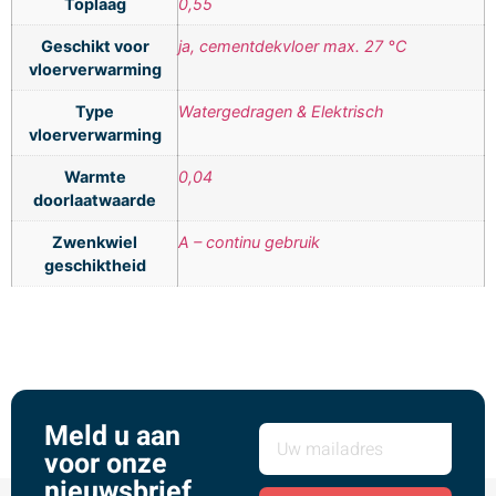
Toplaag
0,55
Geschikt voor
ja, cementdekvloer max. 27 °C
vloerverwarming
Type
Watergedragen & Elektrisch
vloerverwarming
Warmte
0,04
doorlaatwaarde
Zwenkwiel
A – continu gebruik
geschiktheid
Meld u aan
voor onze
nieuwsbrief