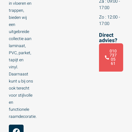
Za : 09:00 -
in vloeren en
17:00
trappen,
Zo : 12:00 -
bieden wij
17:00
een
uitgebreide
Direct
collectie aan
advies?
laminaat,
010
PVC, parket,
737
05
tapijt en
61
vinyl.
Daarnaast
kunt u bij ons
ook terecht
voor stijlvolle
en
functionele
raamdecoratie.