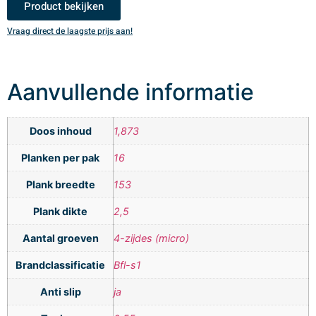
Product bekijken
Vraag direct de laagste prijs aan!
V
Aanvullende informatie
Doos inhoud
1,873
Planken per pak
16
Plank breedte
153
Plank dikte
2,5
Aantal groeven
4-zijdes (micro)
Brandclassificatie
Bfl-s1
Anti slip
ja