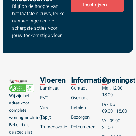
Inschrijven
Blijf op de hoogte van
het laatste nieuws, leuke
aanbiedingen en de
scherpste acties voor
jouw toekomstige vloer.
Vloeren
Informatie
Openingst
Laminaat
Contact
Ma : 12:00 -
18:00
Wij zijn hét
PVC
Over ons
adres voor
Di - Do :
Vinyl
Betalen
complete
09:00 - 18:00
Tapijt
Bezorgen
woninginrichting.
Vr : 09:00 -
Bekend als
Traprenovatie
Retourneren
21:00
dé specialist