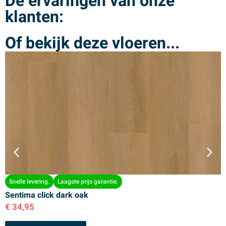
De ervaringen van onze
klanten:
Of bekijk deze vloeren...
Snelle levering.
Laagste prijs garantie.
Sentima click dark oak
S
€
34,95
€