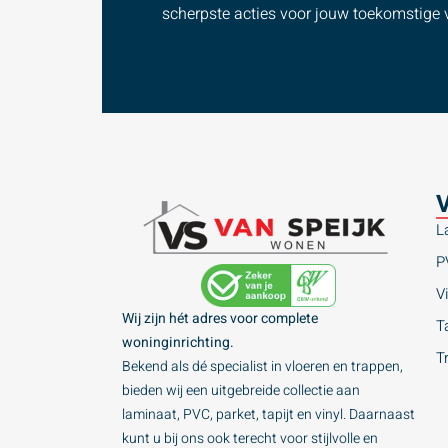
scherpste acties voor jouw toekomstige v
V
L
P
Vi
Wij zijn hét adres voor complete
Ta
woninginrichting.
T
Bekend als dé specialist in vloeren en trappen,
bieden wij een uitgebreide collectie aan
laminaat, PVC, parket, tapijt en vinyl. Daarnaast
kunt u bij ons ook terecht voor stijlvolle en