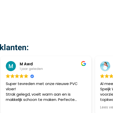
klanten:
Senator
1 jaar geleden
Al meerdere keren zaken gedaan met Van
S
Speijk Wonen. Twee woningen laten
m
voorzien van laminaat en tapijt –
topkwaliteit en altijd strak gelegd. Ook
meerdere vrienden via mij geholpen,
Lees verder
allemaal zeer tevreden. Betrouwbaar,