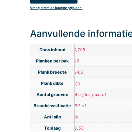
Vraag direct de laagste prijs aan!
Aanvullende informati
Doos inhoud
1,705
Planken per pak
16
Plank breedte
14,6
Plank dikte
7,0
Aantal groeven
4-zijdes (micro)
Brandclassificatie
Bfl-s1
Anti slip
ja
Toplaag
0,55