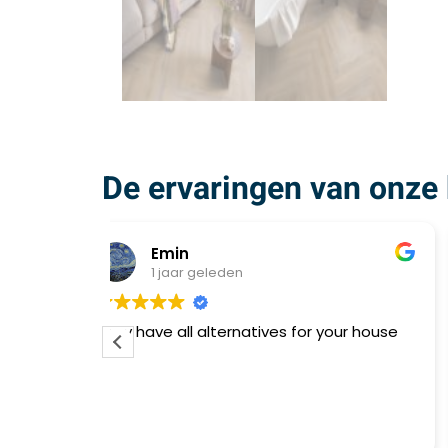
De ervaringen van onze 
M Awd
1 jaar geleden
our house
Super tevreden met onze nieuwe PVC
vloer!
Strak gelegd, voelt warm aan en is
makkelijk schoon te maken. Perfecte
combinatie van stijl en praktisch gebruik.
Aanrader!