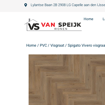
Lylantse Baan 2B 2908 LG Capelle aan den IJsse
Home
L
Home
/
PVC
/
Visgraat
/ Spigato Vivero visgra