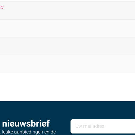
°C
 nieuwsbrief
s, leuke aanbiedingen en de