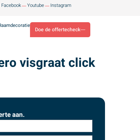
Facebook
Youtube
Instagram
Raamdecoratie
Doe de offertecheck
ero visgraat click
erte aan.