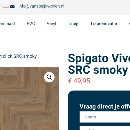
l
info@vanspeijkwonen.nl
aminaat
PVC
Vinyl
Tapijt
Traprenovatie
Spigato Viv
at click SRC smoky
SRC smoky
€
49,95
Vraag direct je off