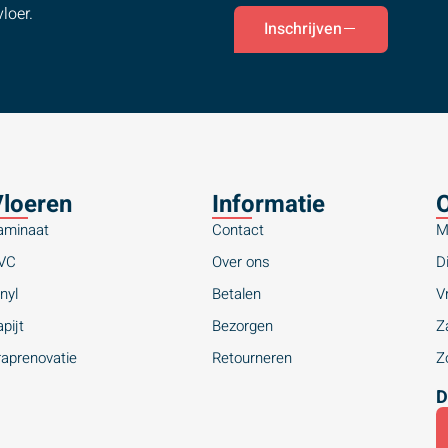
loer.
Inschrijven
loeren
Informatie
O
aminaat
Contact
M
VC
Over ons
Di
nyl
Betalen
Vr
pijt
Bezorgen
Za
raprenovatie
Retourneren
Zo
D