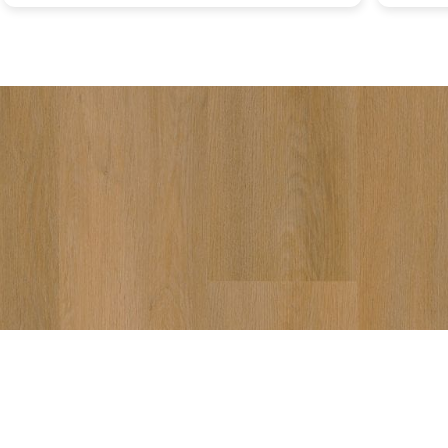
vakkundig en netjes werk. Een echte
aanrader!