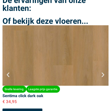
De ervaringen van onze
klanten:
Of bekijk deze vloeren...
Snelle levering.
Laagste prijs garantie.
Sentima click dark oak
S
€
34,95
€