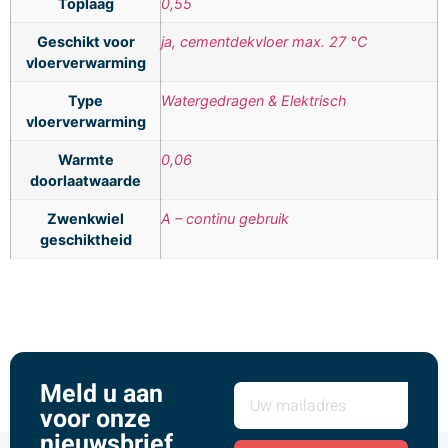
Toplaag
0,55
Geschikt voor
ja, cementdekvloer max. 27 °C
vloerverwarming
Type
Watergedragen & Elektrisch
vloerverwarming
Warmte
0,06
doorlaatwaarde
Zwenkwiel
A – continu gebruik
geschiktheid
Meld u aan
voor onze
nieuwsbrief