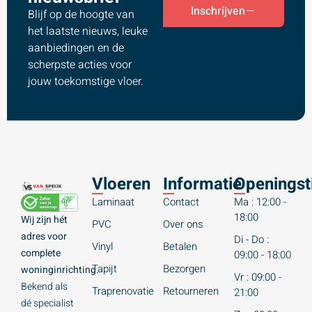
Inschrijven
Blijf op de hoogte van
het laatste nieuws, leuke
aanbiedingen en de
scherpste acties voor
jouw toekomstige vloer.
Vloeren
Informatie
Openingst
Laminaat
Contact
Ma : 12:00 -
18:00
Wij zijn hét
PVC
Over ons
adres voor
Di - Do :
Vinyl
Betalen
complete
09:00 - 18:00
Tapijt
Bezorgen
woninginrichting.
Vr : 09:00 -
Bekend als
Traprenovatie
Retourneren
21:00
dé specialist