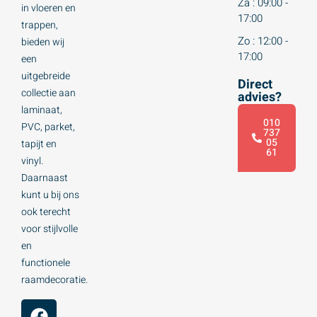
Za : 09:00 -
in vloeren en
17:00
trappen,
Zo : 12:00 -
bieden wij
17:00
een
uitgebreide
Direct
collectie aan
advies?
laminaat,
010
PVC, parket,
737
05
tapijt en
61
vinyl.
Daarnaast
kunt u bij ons
ook terecht
voor stijlvolle
en
functionele
raamdecoratie.