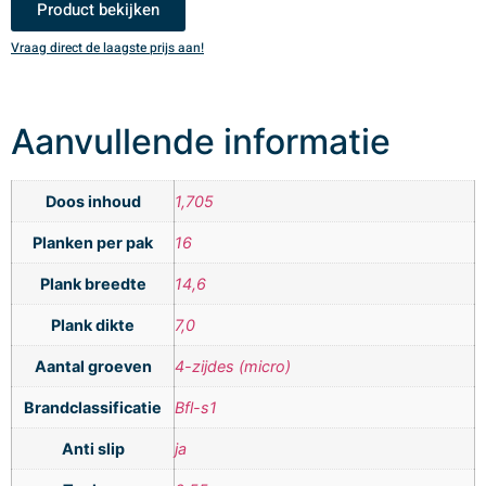
Product bekijken
Vraag direct de laagste prijs aan!
V
Aanvullende informatie
Doos inhoud
1,705
Planken per pak
16
Plank breedte
14,6
Plank dikte
7,0
Aantal groeven
4-zijdes (micro)
Brandclassificatie
Bfl-s1
Anti slip
ja