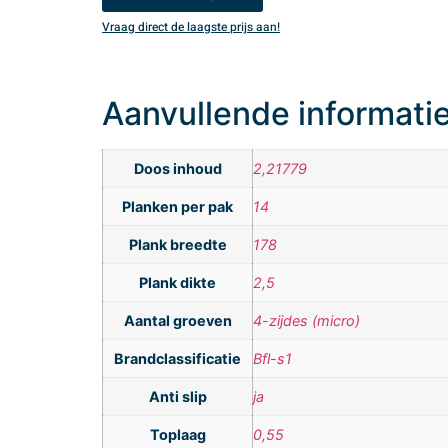
Vraag direct de laagste prijs aan!
Aanvullende informati
Doos inhoud
2,21779
Planken per pak
14
Plank breedte
178
Plank dikte
2,5
Aantal groeven
4-zijdes (micro)
Brandclassificatie
Bfl-s1
Anti slip
ja
Toplaag
0,55