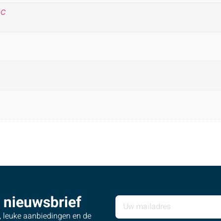
°C
 nieuwsbrief
s, leuke aanbiedingen en de