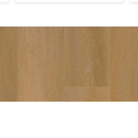
va
aa