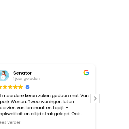
Senator
Natas
1 jaar geleden
1 jaar
 meerdere keren zaken gedaan met Van
Super goed 
eijk Wonen. Twee woningen laten
moeilijk
orzien van laminaat en tapijt –
kwaliteit en altijd strak gelegd. Ook
erdere vrienden via mij geholpen,
s verder
lemaal zeer tevreden. Betrouwbaar,