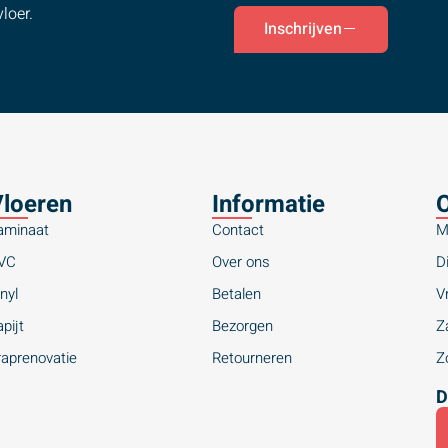
loer.
Inschrijven
loeren
Informatie
O
aminaat
Contact
M
VC
Over ons
Di
nyl
Betalen
Vr
pijt
Bezorgen
Za
raprenovatie
Retourneren
Zo
D