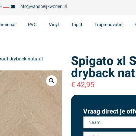
l
info@vanspeijkwonen.nl
aminaat
PVC
Vinyl
Tapijt
Traprenovatie
Spigato xl 
raat dryback natural
dryback nat
€
42,95
Vraag direct je off