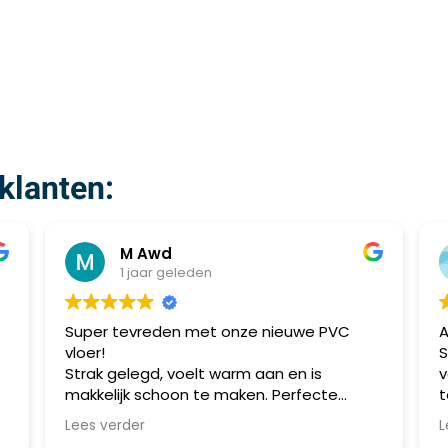
klanten:
M Awd
1 jaar geleden
Super tevreden met onze nieuwe PVC
Al
vloer!
Sp
Strak gelegd, voelt warm aan en is
vo
makkelijk schoon te maken. Perfecte
top
combinatie van stijl en praktisch gebruik.
me
Lees verder
Lee
Aanrader!
al