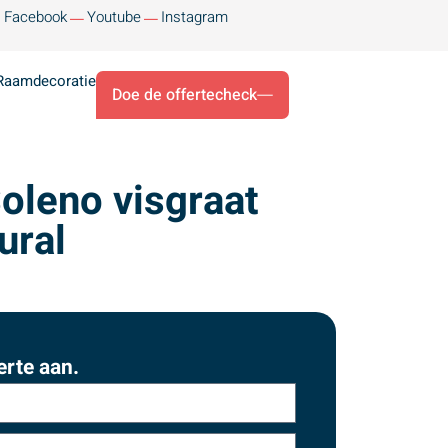
Facebook
Youtube
Instagram
Raamdecoratie
Doe de offertecheck
Soleno visgraat
ural
erte aan.