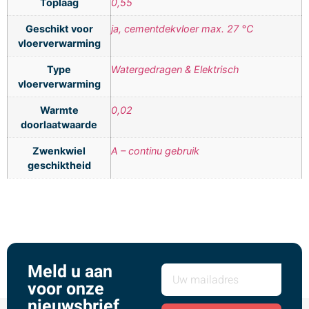
Toplaag
0,55
Geschikt voor
ja, cementdekvloer max. 27 °C
vloerverwarming
Type
Watergedragen & Elektrisch
vloerverwarming
Warmte
0,02
doorlaatwaarde
Zwenkwiel
A – continu gebruik
geschiktheid
Meld u aan
voor onze
nieuwsbrief