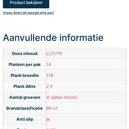
Product bekijken
Vraag direct de laagste prijs aan!
V
Aanvullende informatie
Doos inhoud
2,21779
Planken per pak
14
Plank breedte
178
Plank dikte
2,5
Aantal groeven
4-zijdes (micro)
Brandclassificatie
Bfl-s1
Anti slip
ja