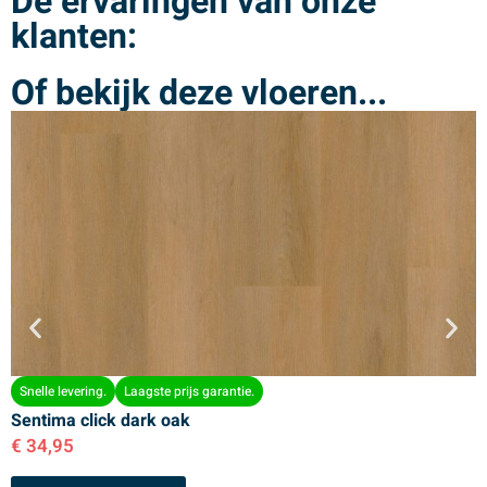
De ervaringen van onze
klanten:
Of bekijk deze vloeren...
Snelle levering.
Laagste prijs garantie.
Sentima click dark oak
S
€
34,95
€