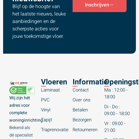
Inschrijven
Blijf op de hoogte van
het laatste nieuws, leuke
aanbiedingen en de
scherpste acties voor
jouw toekomstige vloer.
Vloeren
Informatie
Openingst
Laminaat
Contact
Ma : 12:00 -
18:00
Wij zijn hét
PVC
Over ons
adres voor
Di - Do :
Vinyl
Betalen
complete
09:00 - 18:00
Tapijt
Bezorgen
woninginrichting.
Vr : 09:00 -
Bekend als
Traprenovatie
Retourneren
21:00
dé specialist