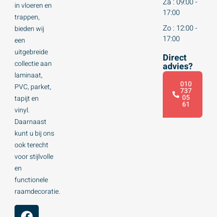
Za : 09:00 -
in vloeren en
17:00
trappen,
Zo : 12:00 -
bieden wij
17:00
een
uitgebreide
Direct
collectie aan
advies?
laminaat,
010
PVC, parket,
737
05
tapijt en
61
vinyl.
Daarnaast
kunt u bij ons
ook terecht
voor stijlvolle
en
functionele
raamdecoratie.